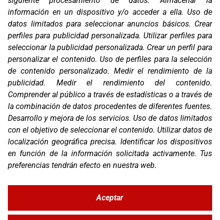
siguiente procesamiento de datos:
Almacenar la
Contacto
información en un dispositivo y/o acceder a ella
.
Uso de
T. (+34) 93 638 38 60
datos limitados para seleccionar anuncios básicos
.
Crear
Email:
corver@corver.es
perfiles para publicidad personalizada
.
Utilizar perfiles para
Marcas
seleccionar la publicidad personalizada
.
Crear un perfil para
Productos
personalizar el contenido
.
Uso de perfiles para la selección
Compañía
de contenido personalizado
.
Medir el rendimiento de la
Blog
publicidad
.
Medir el rendimiento del contenido
.
Contacto
Comprender al público a través de estadísticas o a través de
FAQ
la combinación de datos procedentes de diferentes fuentes
.
Canal Ético
Desarrollo y mejora de los servicios
.
Uso de datos limitados
Zona Clientes
con el objetivo de seleccionar el contenido
.
Utilizar datos de
localización geográfica precisa
.
Identificar los dispositivos
Síguenos
en función de la información solicitada activamente
.
Tus
preferencias tendrán efecto en nuestra web.
Aceptar
© Copyright 2026 Corver.es
Mapa Web