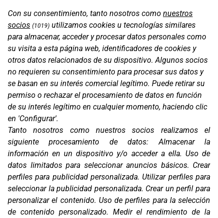
Con su consentimiento, tanto nosotros como
http://www.automototomelloso.com
nuestros
socios
utilizamos cookies u tecnologías similares
(1019)
para almacenar, acceder y procesar datos personales como
su visita a esta página web, identificadores de cookies y
otros datos relacionados de su dispositivo. Algunos socios
AUTOQUALITY CANARIAS
no requieren su consentimiento para procesar sus datos y
se basan en su interés comercial legítimo. Puede retirar su
permiso o rechazar el procesamiento de datos en función
Av. de Escaleritas, 108, 35011 Las Palmas de Gran
de su interés legítimo en cualquier momento, haciendo clic
Canaria
en 'Configurar'.
Tanto nosotros como nuestros socios realizamos el
922 626 060
siguiente procesamiento de datos:
Almacenar la
joramas@grupoflick.com
información en un dispositivo y/o acceder a ella
.
Uso de
datos limitados para seleccionar anuncios básicos
.
Crear
http://www.grupoflick.com
perfiles para publicidad personalizada
.
Utilizar perfiles para
seleccionar la publicidad personalizada
.
Crear un perfil para
personalizar el contenido
.
Uso de perfiles para la selección
de contenido personalizado
.
Medir el rendimiento de la