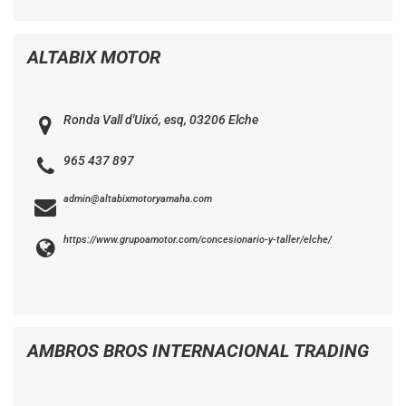
ALTABIX MOTOR
Ronda Vall d'Uixó, esq, 03206 Elche
965 437 897
admin@altabixmotoryamaha.com
https://www.grupoamotor.com/concesionario-y-taller/elche/
AMBROS BROS INTERNACIONAL TRADING