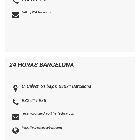
taller@24-horas.es
24 HORAS BARCELONA
C. Calvet, 51 bajos, 08021 Barcelona
932 019 928
recambios.andreu@harleybcn.com
http://www.harleybcn.com