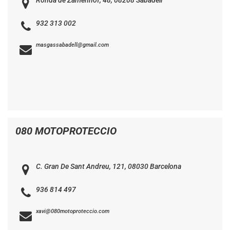
Ronda de Zamenhof, 48, 08208 Sabadell
932 313 002
masgassabadell@gmail.com
080 MOTOPROTECCIO
C. Gran De Sant Andreu, 121, 08030 Barcelona
936 814 497
xavi@080motoproteccio.com