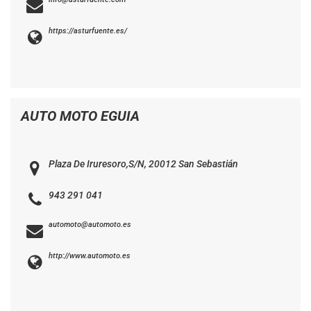
https://asturfuente.es/
AUTO MOTO EGUIA
Plaza De Iruresoro,S/N, 20012 San Sebastián
943 291 041
automoto@automoto.es
http://www.automoto.es