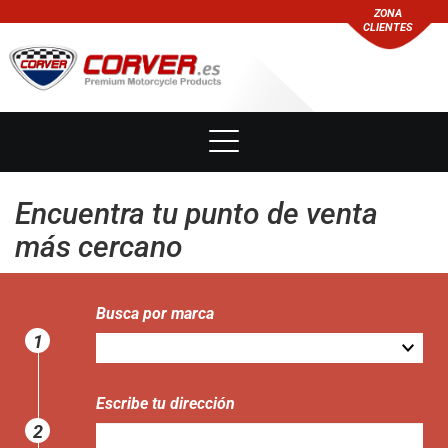
ZONA
CLIENTES
Encuentra tu punto de venta
más cercano
Busca por marca
1
Escribe tu dirección
2