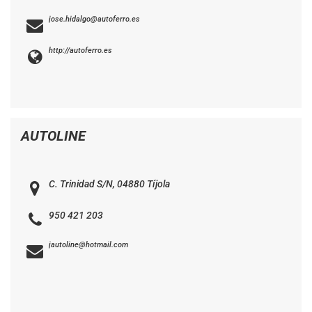
jose.hidalgo@autoferro.es
http://autoferro.es
AUTOLINE
C. Trinidad S/N, 04880 Tíjola
950 421 203
jautoline@hotmail.com