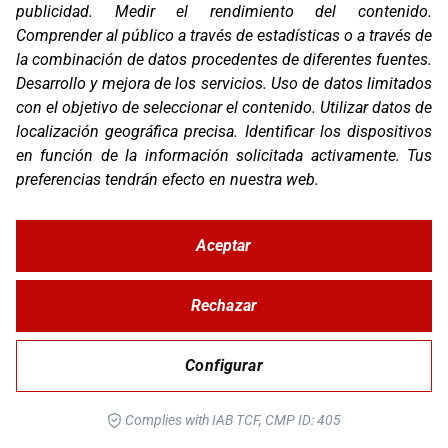
publicidad
.
Medir el rendimiento del contenido
.
AZ-OFF ROAD
Comprender al público a través de estadísticas o a través de
la combinación de datos procedentes de diferentes fuentes
.
Desarrollo y mejora de los servicios
.
Uso de datos limitados
Av. Villa Rosa, 64, 29004 Málaga
con el objetivo de seleccionar el contenido
.
Utilizar datos de
localización geográfica precisa
.
Identificar los dispositivos
951 517 787
en función de la información solicitada activamente
.
Tus
preferencias tendrán efecto en nuestra web.
andres@az-offroad.com
http://www.az-offroad.com
Aceptar
Rechazar
AZ-OFFROAD.COM
Configurar
Ctra. Carril de Guetara, 24, 29004 Churriana
Complies with IAB TCF, CMP ID: 405