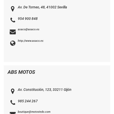
Av. De Torneo, 48, 41002 Sevilla
954 900 848
asaco@asaco.es
http://www.asaco.es
ABS MOTOS
Av. Constitución, 123, 33211 Gijón
985 244 267
boutique@motoviedo.com