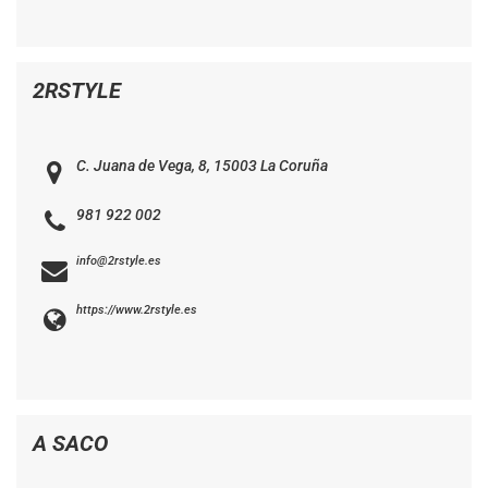
2RSTYLE
C. Juana de Vega, 8, 15003 La Coruña
981 922 002
info@2rstyle.es
https://www.2rstyle.es
A SACO