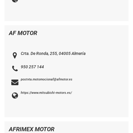
AF MOTOR
Crta. De Ronda, 255, 04005 Almería
950 257 144
postvta.motomocionaf@afmotor.es
https://www.mitsubishi-motors.es/
AFRIMEX MOTOR