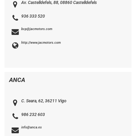
Av. Castelldefels, 88, 08860 Castelldefels
936 333 520
bcp@jacmotors.com
http://www.jacmotors.com
ANCA
C. Seara, 62, 36211 Vigo
986 232 603
info@anca.es