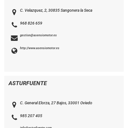
C. Velazquez, 2, 30835 Sangonera la Seca
968 826 659
gestion@asensiomotor.es
http://www.asensiomotor.es
ASTURFUENTE
C. General Elorza, 27 Bajos, 33001 Oviedo
985 207 405
info@asturfuente.com