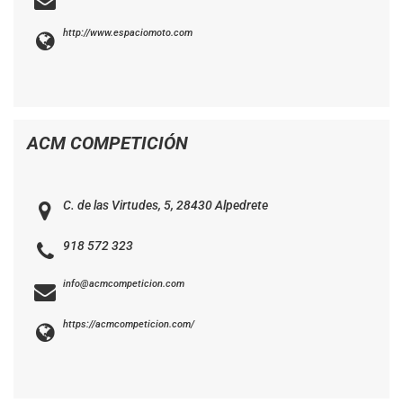
http://www.espaciomoto.com
ACM COMPETICIÓN
C. de las Virtudes, 5, 28430 Alpedrete
918 572 323
info@acmcompeticion.com
https://acmcompeticion.com/