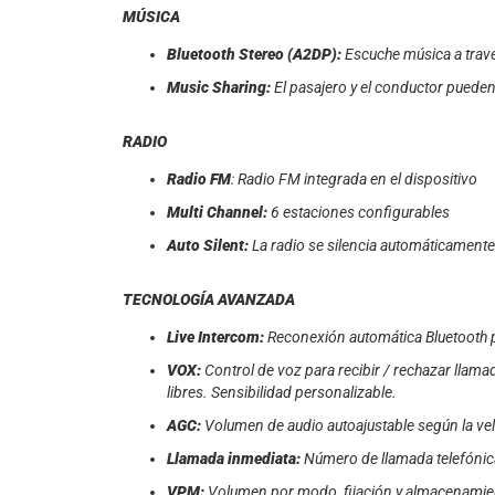
MÚSICA
Bluetooth Stereo (A2DP):
Escuche música a trav
Music Sharing:
El pasajero y el conductor puede
RADIO
Radio FM
: Radio FM integrada en el dispositivo
Multi Channel:
6 estaciones configurables
Auto Silent:
La radio se silencia automáticamente 
TECNOLOGÍA AVANZADA
Live Intercom:
Reconexión automática Bluetooth p
VOX:
Control de voz para recibir / rechazar llam
libres. Sensibilidad personalizable.
AGC:
Volumen de audio autoajustable según la velo
Llamada inmediata:
Número de llamada telefónic
VPM:
Volumen por modo, fijación y almacenamien