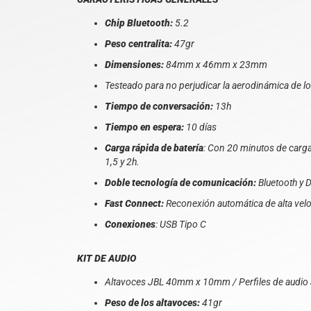
Chip Bluetooth:
5.2
Peso centralita:
47gr
Dimensiones:
84mm x 46mm x 23mm
Testeado para no perjudicar la aerodinámica de l
Tiempo de conversación:
13h
Tiempo en espera:
10 días
Carga rápida de batería
: Con 20 minutos de carg
1,5 y 2h.
Doble tecnología de comunicación:
Bluetooth y 
Fast Connect:
Reconexión automática de alta velo
Conexiones
: USB Tipo C
KIT DE AUDIO
Altavoces JBL 40mm x 10mm / Perfiles de audio
Peso de los altavoces:
41gr