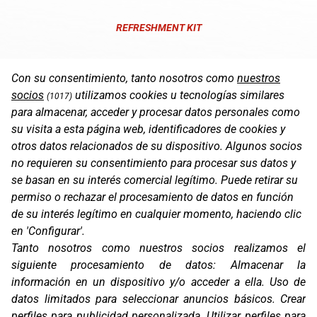
REFRESHMENT KIT
Con su consentimiento, tanto nosotros como
nuestros
socios
utilizamos cookies u tecnologías similares
(1017)
para almacenar, acceder y procesar datos personales como
su visita a esta página web, identificadores de cookies y
otros datos relacionados de su dispositivo. Algunos socios
no requieren su consentimiento para procesar sus datos y
se basan en su interés comercial legítimo. Puede retirar su
permiso o rechazar el procesamiento de datos en función
de su interés legítimo en cualquier momento, haciendo clic
en 'Configurar'.
Oficinas
Tanto nosotros como nuestros socios realizamos el
C/ Coneixement 5, 08850
siguiente procesamiento de datos:
Almacenar la
Gavà (Barcelona)
información en un dispositivo y/o acceder a ella
.
Uso de
Contacto
datos limitados para seleccionar anuncios básicos
.
Crear
T. (+34) 93 638 38 60
perfiles para publicidad personalizada
.
Utilizar perfiles para