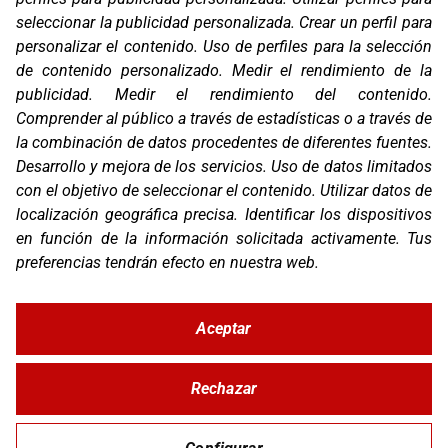
Email:
corver@corver.es
seleccionar la publicidad personalizada
.
Crear un perfil para
personalizar el contenido
.
Uso de perfiles para la selección
Marcas
de contenido personalizado
.
Medir el rendimiento de la
Productos
publicidad
.
Medir el rendimiento del contenido
.
Compañía
Comprender al público a través de estadísticas o a través de
Blog
Contacto
la combinación de datos procedentes de diferentes fuentes
.
FAQ
Desarrollo y mejora de los servicios
.
Uso de datos limitados
Canal Ético
con el objetivo de seleccionar el contenido
.
Utilizar datos de
localización geográfica precisa
.
Identificar los dispositivos
Zona Clientes
en función de la información solicitada activamente
.
Tus
Síguenos
preferencias tendrán efecto en nuestra web.
Aceptar
© Copyright 2026 Corver.es
Mapa Web
Rechazar
Developed
byMOTTO