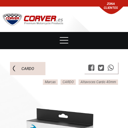
ZONA
CLIENTES
CARDO
Marcas
CARDO
Altavoces Cardo 40mm