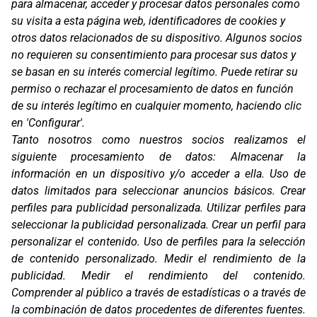
para almacenar, acceder y procesar datos personales como
su visita a esta página web, identificadores de cookies y
otros datos relacionados de su dispositivo. Algunos socios
no requieren su consentimiento para procesar sus datos y
se basan en su interés comercial legítimo. Puede retirar su
permiso o rechazar el procesamiento de datos en función
de su interés legítimo en cualquier momento, haciendo clic
en 'Configurar'.
Oficinas
Tanto nosotros como nuestros socios realizamos el
C/ Coneixement 5, 08850
siguiente procesamiento de datos:
Almacenar la
Gavà (Barcelona)
información en un dispositivo y/o acceder a ella
.
Uso de
datos limitados para seleccionar anuncios básicos
.
Crear
Contacto
T. (+34) 93 638 38 60
perfiles para publicidad personalizada
.
Utilizar perfiles para
Email:
corver@corver.es
seleccionar la publicidad personalizada
.
Crear un perfil para
personalizar el contenido
.
Uso de perfiles para la selección
Marcas
de contenido personalizado
.
Medir el rendimiento de la
Productos
publicidad
.
Medir el rendimiento del contenido
.
Compañía
Comprender al público a través de estadísticas o a través de
Blog
la combinación de datos procedentes de diferentes fuentes
.
Contacto