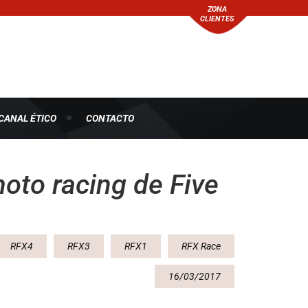
ZONA
CLIENTES
CANAL ÉTICO
CONTACTO
oto racing de Five
RFX4
RFX3
RFX1
RFX Race
16/03/2017