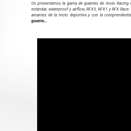
Os presentamos la gama de guantes de moto Racing
estándar, waterproof y airflow, RFX3, RFX1 y RFX Race.
amantes de la moto deportiva y con la comprenderéi
guante…