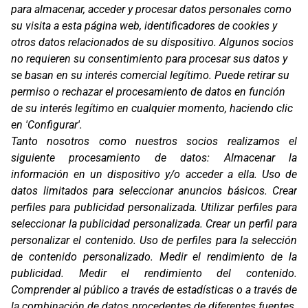
para almacenar, acceder y procesar datos personales como
su visita a esta página web, identificadores de cookies y
otros datos relacionados de su dispositivo. Algunos socios
no requieren su consentimiento para procesar sus datos y
se basan en su interés comercial legítimo. Puede retirar su
permiso o rechazar el procesamiento de datos en función
de su interés legítimo en cualquier momento, haciendo clic
en 'Configurar'.
Oficinas
Tanto nosotros como nuestros socios realizamos el
C/ Coneixement 5, 08850
siguiente procesamiento de datos:
Almacenar la
Gavà (Barcelona)
información en un dispositivo y/o acceder a ella
.
Uso de
datos limitados para seleccionar anuncios básicos
.
Crear
Contacto
T. (+34) 93 638 38 60
perfiles para publicidad personalizada
.
Utilizar perfiles para
Email:
corver@corver.es
seleccionar la publicidad personalizada
.
Crear un perfil para
personalizar el contenido
.
Uso de perfiles para la selección
Marcas
de contenido personalizado
.
Medir el rendimiento de la
Productos
publicidad
.
Medir el rendimiento del contenido
.
Compañía
Comprender al público a través de estadísticas o a través de
Blog
la combinación de datos procedentes de diferentes fuentes
.
Contacto