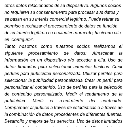
otros datos relacionados de su dispositivo. Algunos socios
no requieren su consentimiento para procesar sus datos y
se basan en su interés comercial legítimo. Puede retirar su
permiso o rechazar el procesamiento de datos en función
de su interés legítimo en cualquier momento, haciendo clic
en 'Configurar'.
Oficinas
Tanto nosotros como nuestros socios realizamos el
C/ Coneixement 5, 08850
siguiente procesamiento de datos:
Almacenar la
Gavà (Barcelona)
información en un dispositivo y/o acceder a ella
.
Uso de
datos limitados para seleccionar anuncios básicos
.
Crear
Contacto
T. (+34) 93 638 38 60
perfiles para publicidad personalizada
.
Utilizar perfiles para
Email:
corver@corver.es
seleccionar la publicidad personalizada
.
Crear un perfil para
personalizar el contenido
.
Uso de perfiles para la selección
Marcas
de contenido personalizado
.
Medir el rendimiento de la
Productos
publicidad
.
Medir el rendimiento del contenido
.
Compañía
Comprender al público a través de estadísticas o a través de
Blog
la combinación de datos procedentes de diferentes fuentes
.
Contacto
FAQ
Desarrollo y mejora de los servicios
.
Uso de datos limitados
Canal Ético