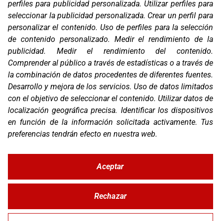
T. (+34) 93 638 38 60
perfiles para publicidad personalizada
.
Utilizar perfiles para
Email:
corver@corver.es
seleccionar la publicidad personalizada
.
Crear un perfil para
personalizar el contenido
.
Uso de perfiles para la selección
Marcas
de contenido personalizado
.
Medir el rendimiento de la
Productos
publicidad
.
Medir el rendimiento del contenido
.
Compañía
Comprender al público a través de estadísticas o a través de
Blog
la combinación de datos procedentes de diferentes fuentes
.
Contacto
FAQ
Desarrollo y mejora de los servicios
.
Uso de datos limitados
Canal Ético
con el objetivo de seleccionar el contenido
.
Utilizar datos de
localización geográfica precisa
.
Identificar los dispositivos
Zona Clientes
en función de la información solicitada activamente
.
Tus
Síguenos
preferencias tendrán efecto en nuestra web.
Aceptar
Rechazar
© Copyright 2026 Corver.es
Mapa Web
Developed
byMOTTO