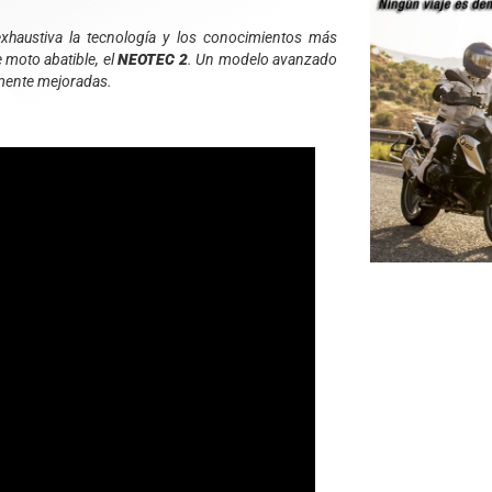
xhaustiva la tecnología y los conocimientos más
moto abatible, el
NEOTEC 2
. Un modelo avanzado
mente mejoradas.