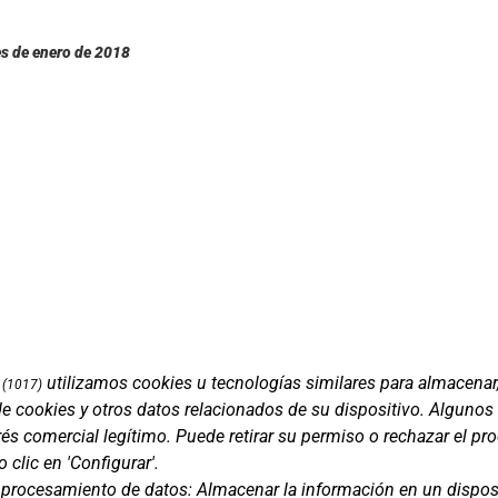
es de enero de 2018
utilizamos cookies u tecnologías similares para almacenar
(1017)
de cookies y otros datos relacionados de su dispositivo. Algunos
Marcas
és comercial legítimo. Puede retirar su permiso o rechazar el p
ment 5, 08850
Productos
clic en 'Configurar'.
lona)
Compañía
e procesamiento de datos:
Almacenar la información en un disposi
Blog