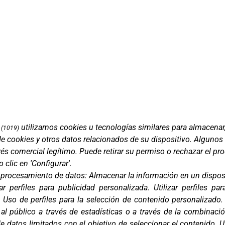
utilizamos cookies u tecnologías similares para almacenar
(1019)
de cookies y otros datos relacionados de su dispositivo. Algunos
Marcas
és comercial legítimo. Puede retirar su permiso o rechazar el p
ment 5, 08850
Productos
clic en 'Configurar'.
lona)
Compañía
e procesamiento de datos:
Almacenar la información en un disposi
Blog
ar perfiles para publicidad personalizada
.
Utilizar perfiles pa
Contacto
 638 38 60
.
Uso de perfiles para la selección de contenido personalizado
FAQ
er@corver.es
l público a través de estadísticas o a través de la combinaci
Canal Ético
e datos limitados con el objetivo de seleccionar el contenido
.
U