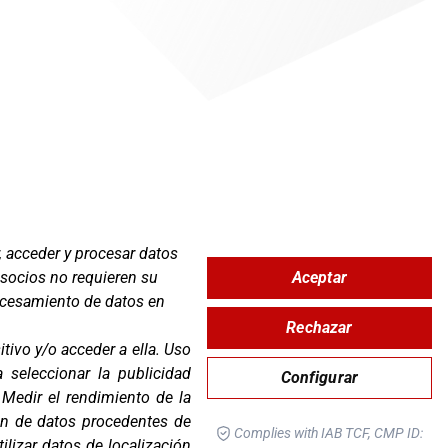
, acceder y procesar datos
Aceptar
 socios no requieren su
Zona Clientes
rocesamiento de datos en
Rechazar
Síguenos
tivo y/o acceder a ella
.
Uso
ra seleccionar la publicidad
Configurar
.
Medir el rendimiento de la
ón de datos procedentes de
Complies with IAB TCF, CMP ID:
tilizar datos de localización