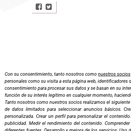
Con su consentimiento, tanto nosotros como
nuestros socios
personales como su visita a esta página web, identificadores 
Oficinas
consentimiento para procesar sus datos y se basan en su inter
C/ Coneixe
función de su interés legítimo en cualquier momento, haciendo 
Gavà (Barce
Tanto nosotros como nuestros socios realizamos el siguient
de datos limitados para seleccionar anuncios básicos
.
Cre
Contacto
personalizada
.
Crear un perfil para personalizar el contenido
T. (+34) 93
Email:
corv
publicidad
.
Medir el rendimiento del contenido
.
Comprender a
diferentes fuentes
.
Desarrollo y mejora de los servicios
.
Uso d