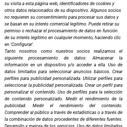
su visita a esta página web, identificadores de cookies y
otros datos relacionados de su dispositivo. Algunos socios
no requieren su consentimiento para procesar sus datos y
se basan en su interés comercial legítimo. Puede retirar su
permiso o rechazar el procesamiento de datos en función
Oficinas
de su interés legítimo en cualquier momento, haciendo clic
C/ Coneixement 5, 08850
en 'Configurar'.
Gavà (Barcelona)
Tanto nosotros como nuestros socios realizamos el
siguiente procesamiento de datos:
Almacenar la
Contacto
información en un dispositivo y/o acceder a ella
.
Uso de
T. (+34) 93 638 38 60
datos limitados para seleccionar anuncios básicos
.
Crear
Email:
corver@corver.es
perfiles para publicidad personalizada
.
Utilizar perfiles para
Marcas
seleccionar la publicidad personalizada
.
Crear un perfil para
Productos
personalizar el contenido
.
Uso de perfiles para la selección
Compañía
de contenido personalizado
.
Medir el rendimiento de la
Blog
publicidad
.
Medir el rendimiento del contenido
.
Contacto
Comprender al público a través de estadísticas o a través de
FAQ
la combinación de datos procedentes de diferentes fuentes
.
Canal Ético
Desarrollo y mejora de los servicios
.
Uso de datos limitados