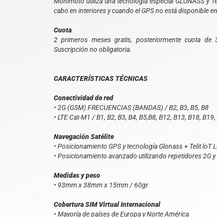
Monimoto utiliza una tecnología especial GLONASS y Tel
cabo en interiores y cuando el GPS no está disponible en 
Cuota
2 primeros meses gratis, posteriormente cuota de 
Suscripción no obligatoria.
CARACTERÍSTICAS TÉCNICAS
Conectividad de red
• 2G (GSM) FRECUENCIAS (BANDAS) / B2, B3, B5, B8
• LTE Cat-M1 / B1, B2, B3, B4, B5,B8, B12, B13, B18, B19
Navegación Satélite
• Posicionamiento GPS y tecnología Glonass + Telit loT 
• Posicionamiento avanzado utilizando repetidores 2G y
Medidas y peso
• 93mm x 38mm x 15mm / 60gr
Cobertura SIM Virtual Internacional
• Mayoría de países de Europa y Norte América