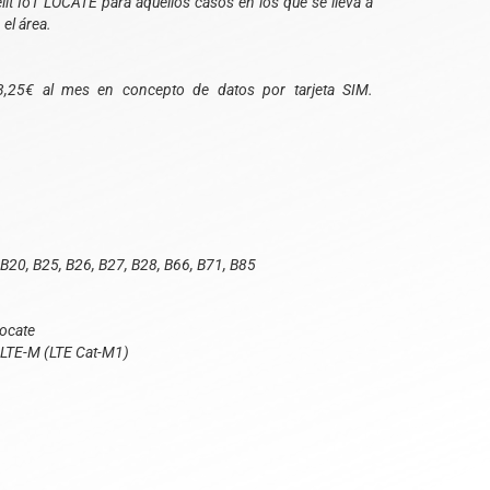
it IoT LOCATE para aquellos casos en los que se lleva a
el área.
3,25€ al mes en concepto de datos por tarjeta SIM.
, B20, B25, B26, B27, B28, B66, B71, B85
Locate
 LTE-M (LTE Cat-M1)