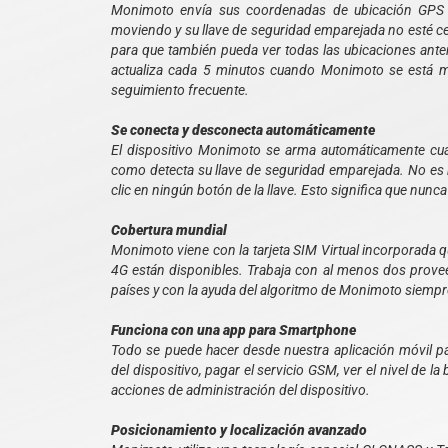
Monimoto envía sus coordenadas de ubicación GPS a
moviendo y su llave de seguridad emparejada no esté cerc
para que también pueda ver todas las ubicaciones anter
actualiza cada 5 minutos cuando Monimoto se está m
seguimiento frecuente.
Se conecta y desconecta automáticamente
El dispositivo Monimoto se arma automáticamente cu
como detecta su llave de seguridad emparejada. No es n
clic en ningún botón de la llave. Esto significa que nunca 
Cobertura mundial
Monimoto viene con la tarjeta SIM Virtual incorporada 
4G están disponibles. Trabaja con al menos dos provee
países y con la ayuda del algoritmo de Monimoto siempre 
Funciona con una app para Smartphone
Todo se puede hacer desde nuestra aplicación móvil pa
del dispositivo, pagar el servicio GSM, ver el nivel de 
acciones de administración del dispositivo.
Posicionamiento y localización avanzado