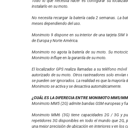
Todo lo que necesita hacer es configurar su locali
instalarlo en su moto.
No necesita recargar la batería cada 2 semanas. La ba
meses dependiendo del uso.
Monimoto 9 dispone en su interior de una tarjeta SIM Vi
de Europa y Norte América.
Monimoto no agota la batería de su moto. Su motociclet
Monimoto influye en la garantía de su moto.
El localizador GPS realiza llamadas a su teléfono móvi
autorizado de su moto. Otros rastreadores solo envían 
se pueden ser ignorados. La realidad es que la mayoría 
Monimoto se activa y se desactiva automáticamente.
¿CUÁL ES LA DIFERECIA ENTRE MONIMOTO MM5/MM
Monimoto MM5 (2G) admite bandas GSM europeas y fun
Monimoto MM6 (3G) tiene capacidades 2G / 3G y pue
repetidores 3G disponibles en todo el mundo que 2G, 
una mejor precisión de ubicación en interiores y en los 