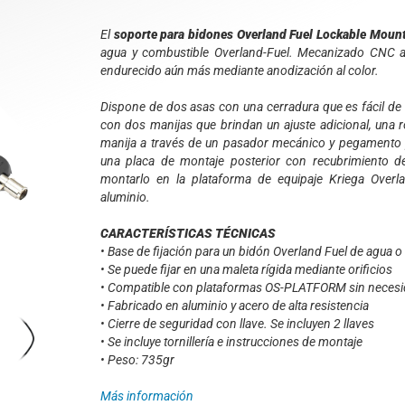
El
soporte para bidones Overland Fuel Lockable Moun
agua y combustible Overland-Fuel. Mecanizado CNC a p
endurecido aún más mediante anodización al color.
Dispone de dos asas con una cerradura que es fácil de 
con dos manijas que brindan un ajuste adicional, una 
manija a través de un pasador mecánico y pegamento 
una placa de montaje posterior con recubrimiento de 
montarlo en la plataforma de equipaje Kriega Overl
aluminio.
CARACTERÍSTICAS TÉCNICAS
• Base de fijación para un bidón Overland Fuel de agua 
• Se puede fijar en una maleta rígida mediante orificios
• Compatible con plataformas OS-PLATFORM sin necesid
• Fabricado en aluminio y acero de alta resistencia
• Cierre de seguridad con llave. Se incluyen 2 llaves
• Se incluye tornillería e instrucciones de montaje
• Peso: 735gr
Más información