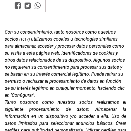
Con su consentimiento, tanto nosotros como
nuestros
socios
utilizamos cookies u tecnologías similares
(1017)
para almacenar, acceder y procesar datos personales como
su visita a esta página web, identificadores de cookies y
otros datos relacionados de su dispositivo. Algunos socios
no requieren su consentimiento para procesar sus datos y
se basan en su interés comercial legítimo. Puede retirar su
permiso o rechazar el procesamiento de datos en función
de su interés legítimo en cualquier momento, haciendo clic
en 'Configurar'.
Oficinas
Tanto nosotros como nuestros socios realizamos el
C/ Coneixement 5, 08850
siguiente procesamiento de datos:
Almacenar la
Gavà (Barcelona)
información en un dispositivo y/o acceder a ella
.
Uso de
datos limitados para seleccionar anuncios básicos
.
Crear
Contacto
T. (+34) 93 638 38 60
perfiles para publicidad personalizada
.
Utilizar perfiles para