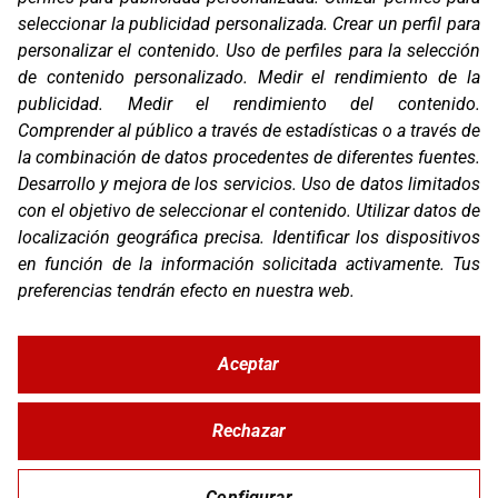
Email:
corver@corver.es
seleccionar la publicidad personalizada
.
Crear un perfil para
personalizar el contenido
.
Uso de perfiles para la selección
Marcas
de contenido personalizado
.
Medir el rendimiento de la
Productos
publicidad
.
Medir el rendimiento del contenido
.
Compañía
Comprender al público a través de estadísticas o a través de
Blog
la combinación de datos procedentes de diferentes fuentes
.
Contacto
Desarrollo y mejora de los servicios
.
Uso de datos limitados
FAQ
Canal Ético
con el objetivo de seleccionar el contenido
.
Utilizar datos de
localización geográfica precisa
.
Identificar los dispositivos
Zona Clientes
en función de la información solicitada activamente
.
Tus
preferencias tendrán efecto en nuestra web.
Síguenos
Aceptar
Rechazar
© Copyright 2026 Corver.es
Mapa Web
Developed
byMOTTO
Configurar