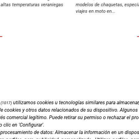
e altas temperaturas veraniegas
modelos de chaquetas, especia
viajes en moto en...
utilizamos cookies u tecnologías similares para almacenar
(1017)
de cookies y otros datos relacionados de su dispositivo. Algunos
Marcas
és comercial legítimo. Puede retirar su permiso o rechazar el p
ment 5, 08850
Productos
clic en 'Configurar'.
lona)
Compañía
e procesamiento de datos:
Almacenar la información en un disposi
Blog