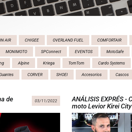
IN AIR
CHIGEE
OVERLAND FUEL
COMFORTAIR
MONIMOTO
SPConnect
EVENTOS
MotoSafe
ing
Alpine
Kriega
TomTom
Cardo Systems
Guantes
CORVER
SHOEI
Accesorios
Cascos
na de
ANÁLISIS EXPRÉS - C
03/11/2022
moto Levior Kirei City