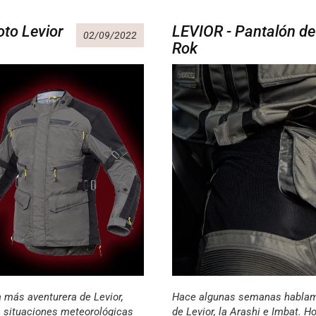
to Levior
LEVIOR - Pantalón de
02/09/2022
Rok
a más aventurera de Levior,
Hace algunas semanas hablamo
s situaciones meteorológicas
de Levior, la Arashi e Imbat. 