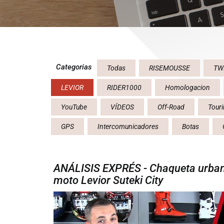
Categorias
Todas
RISEMOUSSE
TW
LEVIOR
RIDER1000
Homologacion
YouTube
VÍDEOS
Off-Road
Tour
GPS
Intercomunicadores
Botas
ANÁLISIS EXPRÉS - Chaqueta urba
moto Levior Suteki City