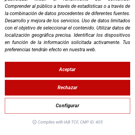
Comprender al público a través de estadísticas o a través de
Blog
Contacto
la combinación de datos procedentes de diferentes fuentes
.
FAQ
Desarrollo y mejora de los servicios
.
Uso de datos limitados
Canal Ético
con el objetivo de seleccionar el contenido
.
Utilizar datos de
localización geográfica precisa
.
Identificar los dispositivos
Zona Clientes
en función de la información solicitada activamente
.
Tus
Síguenos
preferencias tendrán efecto en nuestra web.
Aceptar
© Copyright 2026 Corver.es
Mapa Web
Rechazar
Developed
byMOTTO
Configurar
Aviso Legal
Complies with IAB TCF, CMP ID: 405
Política de Privacidad y Cookies
Configurar