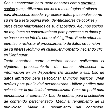
Con su consentimiento, tanto nosotros como
nuestros
socios
utilizamos cookies u tecnologías similares
(1019)
para almacenar, acceder y procesar datos personales como
su visita a esta página web, identificadores de cookies y
otros datos relacionados de su dispositivo. Algunos socios
no requieren su consentimiento para procesar sus datos y
se basan en su interés comercial legítimo. Puede retirar su
permiso o rechazar el procesamiento de datos en función
de su interés legítimo en cualquier momento, haciendo clic
en 'Configurar'.
Oficinas
Tanto nosotros como nuestros socios realizamos el
C/ Coneixement 5, 08850
siguiente procesamiento de datos:
Almacenar la
Gavà (Barcelona)
información en un dispositivo y/o acceder a ella
.
Uso de
Contacto
datos limitados para seleccionar anuncios básicos
.
Crear
T. (+34) 93 638 38 60
perfiles para publicidad personalizada
.
Utilizar perfiles para
Email:
corver@corver.es
seleccionar la publicidad personalizada
.
Crear un perfil para
personalizar el contenido
.
Uso de perfiles para la selección
Marcas
de contenido personalizado
.
Medir el rendimiento de la
Productos
publicidad
.
Medir el rendimiento del contenido
.
Compañía