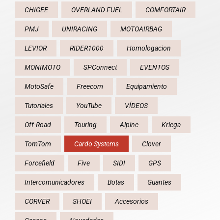
CHIGEE
OVERLAND FUEL
COMFORTAIR
PMJ
UNIRACING
MOTOAIRBAG
LEVIOR
RIDER1000
Homologacion
MONIMOTO
SPConnect
EVENTOS
MotoSafe
Freecom
Equipamiento
Tutoriales
YouTube
VÍDEOS
Off-Road
Touring
Alpine
Kriega
TomTom
Cardo Systems
Clover
Forcefield
Five
SIDI
GPS
Intercomunicadores
Botas
Guantes
CORVER
SHOEI
Accesorios