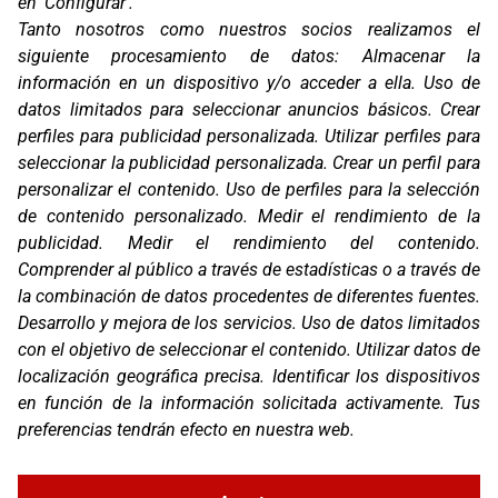
en 'Configurar'.
Gavà (Barcelona)
Tanto nosotros como nuestros socios realizamos el
siguiente procesamiento de datos:
Almacenar la
Contacto
información en un dispositivo y/o acceder a ella
.
Uso de
T. (+34) 93 638 38 60
datos limitados para seleccionar anuncios básicos
.
Crear
Email:
corver@corver.es
perfiles para publicidad personalizada
.
Utilizar perfiles para
Marcas
seleccionar la publicidad personalizada
.
Crear un perfil para
Productos
personalizar el contenido
.
Uso de perfiles para la selección
Compañía
de contenido personalizado
.
Medir el rendimiento de la
Blog
publicidad
.
Medir el rendimiento del contenido
.
Contacto
Comprender al público a través de estadísticas o a través de
FAQ
la combinación de datos procedentes de diferentes fuentes
.
Canal Ético
Desarrollo y mejora de los servicios
.
Uso de datos limitados
Zona Clientes
con el objetivo de seleccionar el contenido
.
Utilizar datos de
localización geográfica precisa
.
Identificar los dispositivos
Síguenos
en función de la información solicitada activamente
.
Tus
preferencias tendrán efecto en nuestra web.