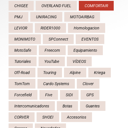
CHIGEE
OVERLAND FUEL
COMFORTAIR
PMJ
UNIRACING
MOTOAIRBAG
LEVIOR
RIDER1000
Homologacion
MONIMOTO
SPConnect
EVENTOS
MotoSafe
Freecom
Equipamiento
Tutoriales
YouTube
VÍDEOS
Off-Road
Touring
Alpine
Kriega
TomTom
Cardo Systems
Clover
Forcefield
Five
SIDI
GPS
Intercomunicadores
Botas
Guantes
CORVER
SHOEI
Accesorios