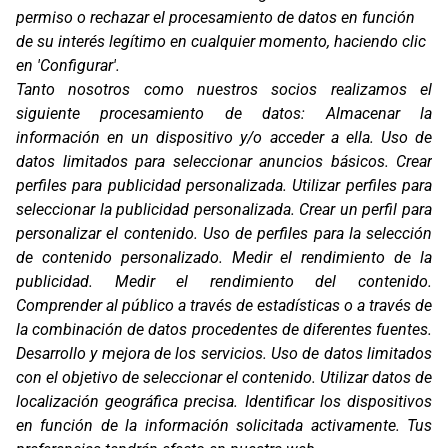
permiso o rechazar el procesamiento de datos en función
Oficinas
de su interés legítimo en cualquier momento, haciendo clic
C/ Coneixement 5, 08850
en 'Configurar'.
Gavà (Barcelona)
Tanto nosotros como nuestros socios realizamos el
siguiente procesamiento de datos:
Almacenar la
Contacto
información en un dispositivo y/o acceder a ella
.
Uso de
T. (+34) 93 638 38 60
datos limitados para seleccionar anuncios básicos
.
Crear
Email:
corver@corver.es
perfiles para publicidad personalizada
.
Utilizar perfiles para
Marcas
seleccionar la publicidad personalizada
.
Crear un perfil para
Productos
personalizar el contenido
.
Uso de perfiles para la selección
Compañía
de contenido personalizado
.
Medir el rendimiento de la
Blog
publicidad
.
Medir el rendimiento del contenido
.
Contacto
Comprender al público a través de estadísticas o a través de
FAQ
la combinación de datos procedentes de diferentes fuentes
.
Canal Ético
Desarrollo y mejora de los servicios
.
Uso de datos limitados
Zona Clientes
con el objetivo de seleccionar el contenido
.
Utilizar datos de
localización geográfica precisa
.
Identificar los dispositivos
Síguenos
en función de la información solicitada activamente
.
Tus