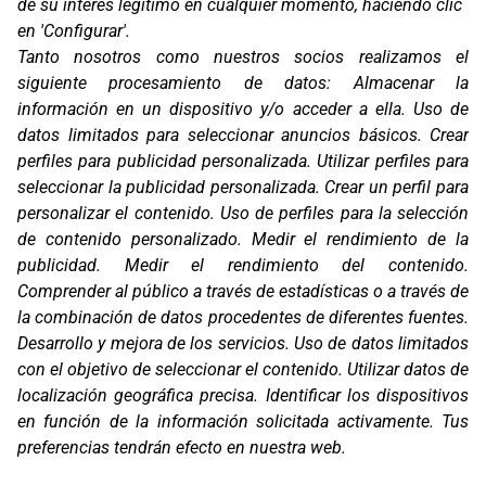
de su interés legítimo en cualquier momento, haciendo clic
en 'Configurar'.
Oficinas
Tanto nosotros como nuestros socios realizamos el
C/ Coneixement 5, 08850
siguiente procesamiento de datos:
Almacenar la
Gavà (Barcelona)
información en un dispositivo y/o acceder a ella
.
Uso de
Contacto
datos limitados para seleccionar anuncios básicos
.
Crear
T. (+34) 93 638 38 60
perfiles para publicidad personalizada
.
Utilizar perfiles para
Email:
corver@corver.es
seleccionar la publicidad personalizada
.
Crear un perfil para
personalizar el contenido
.
Uso de perfiles para la selección
Marcas
de contenido personalizado
.
Medir el rendimiento de la
Productos
publicidad
.
Medir el rendimiento del contenido
.
Compañía
Comprender al público a través de estadísticas o a través de
Blog
Contacto
la combinación de datos procedentes de diferentes fuentes
.
FAQ
Desarrollo y mejora de los servicios
.
Uso de datos limitados
Canal Ético
con el objetivo de seleccionar el contenido
.
Utilizar datos de
localización geográfica precisa
.
Identificar los dispositivos
Zona Clientes
en función de la información solicitada activamente
.
Tus
Síguenos
preferencias tendrán efecto en nuestra web.