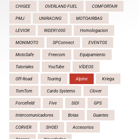
CHIGEE
OVERLAND FUEL
COMFORTAIR
PMJ
UNIRACING
MOTOAIRBAG
LEVIOR
RIDER1000
Homologacion
MONIMOTO
SPConnect
EVENTOS
MotoSafe
Freecom
Equipamiento
Tutoriales
YouTube
VÍDEOS
Off-Road
Touring
Alpine
Kriega
TomTom
Cardo Systems
Clover
Forcefield
Five
SIDI
GPS
Intercomunicadores
Botas
Guantes
CORVER
SHOEI
Accesorios