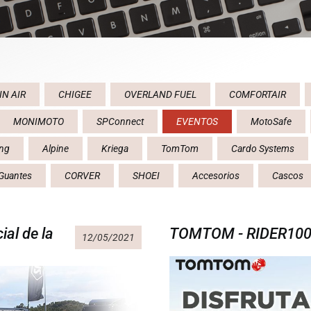
IN AIR
CHIGEE
OVERLAND FUEL
COMFORTAIR
MONIMOTO
SPConnect
EVENTOS
MotoSafe
ing
Alpine
Kriega
TomTom
Cardo Systems
Guantes
CORVER
SHOEI
Accesorios
Cascos
al de la
TOMTOM - RIDER100
12/05/2021