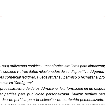
utilizamos cookies u tecnologías similares para almacenar
(1019)
de cookies y otros datos relacionados de su dispositivo. Algunos
Marcas
és comercial legítimo. Puede retirar su permiso o rechazar el p
ment 5, 08850
Productos
clic en 'Configurar'.
lona)
Compañía
e procesamiento de datos:
Almacenar la información en un disposi
Blog
ar perfiles para publicidad personalizada
.
Utilizar perfiles pa
Contacto
 638 38 60
.
Uso de perfiles para la selección de contenido personalizado
FAQ
er@corver.es