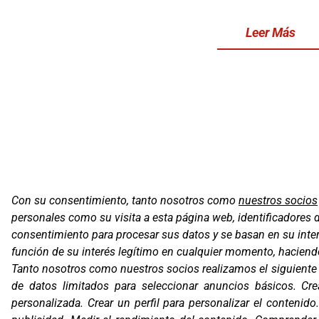
Leer Más
Con su consentimiento, tanto nosotros como
nuestros socios
personales como su visita a esta página web, identificadores 
Oficinas
consentimiento para procesar sus datos y se basan en su inter
C/ Coneixe
función de su interés legítimo en cualquier momento, haciendo 
Gavà (Barce
Tanto nosotros como nuestros socios realizamos el siguient
de datos limitados para seleccionar anuncios básicos
Contacto
.
Cre
T. (+34) 93
personalizada
.
Crear un perfil para personalizar el contenido
Email:
corv