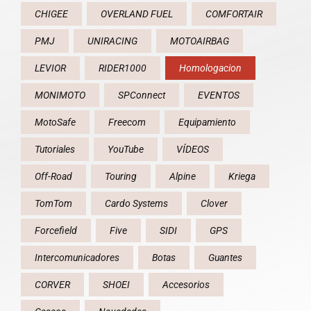
CHIGEE
OVERLAND FUEL
COMFORTAIR
PMJ
UNIRACING
MOTOAIRBAG
LEVIOR
RIDER1000
Homologacion
MONIMOTO
SPConnect
EVENTOS
MotoSafe
Freecom
Equipamiento
Tutoriales
YouTube
VÍDEOS
Off-Road
Touring
Alpine
Kriega
TomTom
Cardo Systems
Clover
Forcefield
Five
SIDI
GPS
Intercomunicadores
Botas
Guantes
CORVER
SHOEI
Accesorios