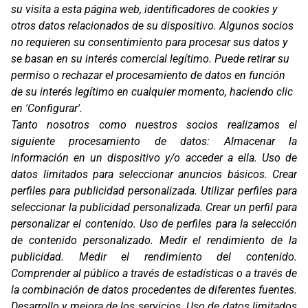
su visita a esta página web, identificadores de cookies y
otros datos relacionados de su dispositivo. Algunos socios
no requieren su consentimiento para procesar sus datos y
se basan en su interés comercial legítimo. Puede retirar su
permiso o rechazar el procesamiento de datos en función
de su interés legítimo en cualquier momento, haciendo clic
en 'Configurar'.
Oficinas
Tanto nosotros como nuestros socios realizamos el
C/ Coneixement 5, 08850
siguiente procesamiento de datos:
Almacenar la
Gavà (Barcelona)
información en un dispositivo y/o acceder a ella
.
Uso de
datos limitados para seleccionar anuncios básicos
.
Crear
Contacto
T. (+34) 93 638 38 60
perfiles para publicidad personalizada
.
Utilizar perfiles para
Email:
corver@corver.es
seleccionar la publicidad personalizada
.
Crear un perfil para
personalizar el contenido
.
Uso de perfiles para la selección
Marcas
de contenido personalizado
.
Medir el rendimiento de la
Productos
publicidad
.
Medir el rendimiento del contenido
.
Compañía
Comprender al público a través de estadísticas o a través de
Blog
la combinación de datos procedentes de diferentes fuentes
.
Contacto
FAQ
Desarrollo y mejora de los servicios
.
Uso de datos limitados