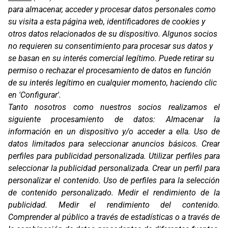
para almacenar, acceder y procesar datos personales como
su visita a esta página web, identificadores de cookies y
otros datos relacionados de su dispositivo. Algunos socios
no requieren su consentimiento para procesar sus datos y
se basan en su interés comercial legítimo. Puede retirar su
permiso o rechazar el procesamiento de datos en función
de su interés legítimo en cualquier momento, haciendo clic
en 'Configurar'.
Oficinas
Tanto nosotros como nuestros socios realizamos el
C/ Coneixement 5, 08850
siguiente procesamiento de datos:
Almacenar la
Gavà (Barcelona)
información en un dispositivo y/o acceder a ella
.
Uso de
datos limitados para seleccionar anuncios básicos
.
Crear
Contacto
T. (+34) 93 638 38 60
perfiles para publicidad personalizada
.
Utilizar perfiles para
Email:
corver@corver.es
seleccionar la publicidad personalizada
.
Crear un perfil para
personalizar el contenido
.
Uso de perfiles para la selección
Marcas
de contenido personalizado
.
Medir el rendimiento de la
Productos
publicidad
.
Medir el rendimiento del contenido
.
Compañía
Comprender al público a través de estadísticas o a través de
Blog