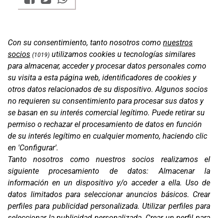
Con su consentimiento, tanto nosotros como
nuestros
socios
utilizamos cookies u tecnologías similares
(1019)
para almacenar, acceder y procesar datos personales como
su visita a esta página web, identificadores de cookies y
otros datos relacionados de su dispositivo. Algunos socios
no requieren su consentimiento para procesar sus datos y
se basan en su interés comercial legítimo. Puede retirar su
permiso o rechazar el procesamiento de datos en función
de su interés legítimo en cualquier momento, haciendo clic
en 'Configurar'.
Oficinas
Tanto nosotros como nuestros socios realizamos el
C/ Coneixement 5, 08850
siguiente procesamiento de datos:
Almacenar la
Gavà (Barcelona)
información en un dispositivo y/o acceder a ella
.
Uso de
datos limitados para seleccionar anuncios básicos
.
Crear
Contacto
T. (+34) 93 638 38 60
perfiles para publicidad personalizada
.
Utilizar perfiles para
Email:
corver@corver.es
seleccionar la publicidad personalizada
.
Crear un perfil para