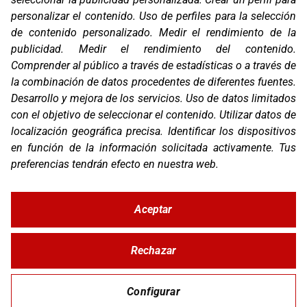
personalizar el contenido
.
Uso de perfiles para la selección
Marcas
de contenido personalizado
.
Medir el rendimiento de la
Productos
publicidad
.
Medir el rendimiento del contenido
.
Compañía
Comprender al público a través de estadísticas o a través de
Blog
la combinación de datos procedentes de diferentes fuentes
.
Contacto
FAQ
Desarrollo y mejora de los servicios
.
Uso de datos limitados
Canal Ético
con el objetivo de seleccionar el contenido
.
Utilizar datos de
localización geográfica precisa
.
Identificar los dispositivos
Zona Clientes
en función de la información solicitada activamente
.
Tus
Síguenos
preferencias tendrán efecto en nuestra web.
Aceptar
Rechazar
© Copyright 2026 Corver.es
Mapa Web
Developed
byMOTTO
Configurar
Aviso Legal