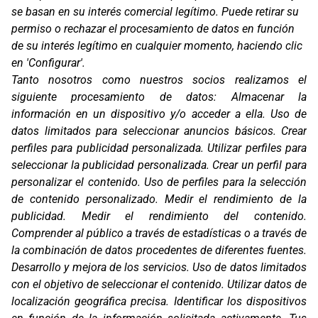
se basan en su interés comercial legítimo. Puede retirar su
permiso o rechazar el procesamiento de datos en función
de su interés legítimo en cualquier momento, haciendo clic
en 'Configurar'.
Oficinas
Tanto nosotros como nuestros socios realizamos el
C/ Coneixement 5, 08850
siguiente procesamiento de datos:
Almacenar la
Gavà (Barcelona)
información en un dispositivo y/o acceder a ella
.
Uso de
Contacto
datos limitados para seleccionar anuncios básicos
.
Crear
T. (+34) 93 638 38 60
perfiles para publicidad personalizada
.
Utilizar perfiles para
Email:
corver@corver.es
seleccionar la publicidad personalizada
.
Crear un perfil para
personalizar el contenido
.
Uso de perfiles para la selección
Marcas
de contenido personalizado
.
Medir el rendimiento de la
Productos
publicidad
.
Medir el rendimiento del contenido
.
Compañía
Comprender al público a través de estadísticas o a través de
Blog
Contacto
la combinación de datos procedentes de diferentes fuentes
.
FAQ
Desarrollo y mejora de los servicios
.
Uso de datos limitados
Canal Ético
con el objetivo de seleccionar el contenido
.
Utilizar datos de
localización geográfica precisa
.
Identificar los dispositivos
Zona Clientes