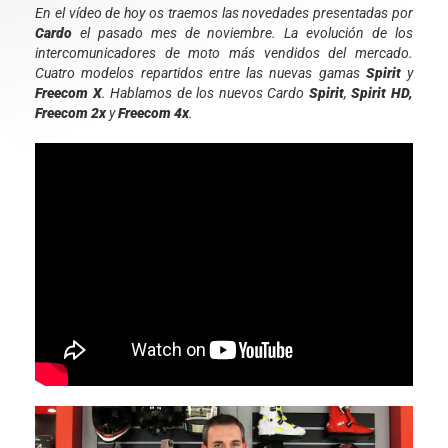
En el vídeo de hoy os traemos las novedades presentadas por
Cardo
el pasado mes de noviembre. La evolución de los
intercomunicadores de moto más vendidos del mercado.
Cuatro modelos repartidos entre las nuevas gamas
Spirit
y
Freecom X
. Hablamos de los nuevos Cardo
Spirit
,
Spirit HD,
Freecom 2x
y
Freecom 4x
.