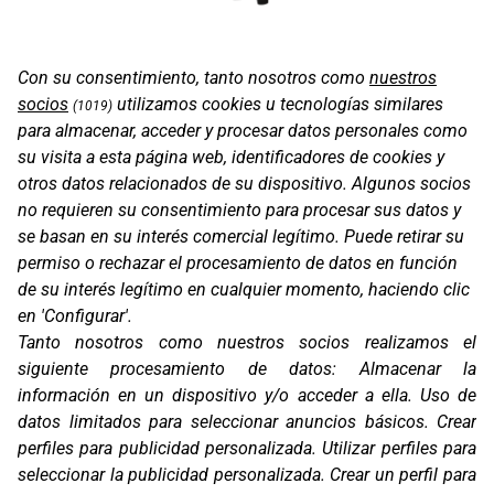
MERAKI 2 WP
Con su consentimiento, tanto nosotros como
nuestros
socios
utilizamos cookies u tecnologías similares
(1019)
para almacenar, acceder y procesar datos personales como
su visita a esta página web, identificadores de cookies y
otros datos relacionados de su dispositivo. Algunos socios
no requieren su consentimiento para procesar sus datos y
se basan en su interés comercial legítimo. Puede retirar su
permiso o rechazar el procesamiento de datos en función
de su interés legítimo en cualquier momento, haciendo clic
en 'Configurar'.
Oficinas
Tanto nosotros como nuestros socios realizamos el
C/ Coneixement 5, 08850
siguiente procesamiento de datos:
Almacenar la
Gavà (Barcelona)
información en un dispositivo y/o acceder a ella
.
Uso de
Contacto
datos limitados para seleccionar anuncios básicos
.
Crear
T. (+34) 93 638 38 60
perfiles para publicidad personalizada
.
Utilizar perfiles para
Email:
corver@corver.es
seleccionar la publicidad personalizada
.
Crear un perfil para