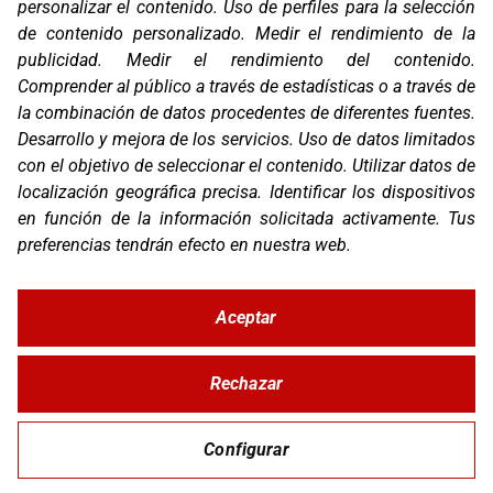
personalizar el contenido
.
Uso de perfiles para la selección
Marcas
de contenido personalizado
.
Medir el rendimiento de la
Productos
publicidad
.
Medir el rendimiento del contenido
.
Compañía
Comprender al público a través de estadísticas o a través de
Blog
Contacto
la combinación de datos procedentes de diferentes fuentes
.
FAQ
Desarrollo y mejora de los servicios
.
Uso de datos limitados
Canal Ético
con el objetivo de seleccionar el contenido
.
Utilizar datos de
localización geográfica precisa
.
Identificar los dispositivos
Zona Clientes
en función de la información solicitada activamente
.
Tus
Síguenos
preferencias tendrán efecto en nuestra web.
Aceptar
© Copyright 2026 Corver.es
Mapa Web
Rechazar
Developed
byMOTTO
Configurar
Aviso Legal