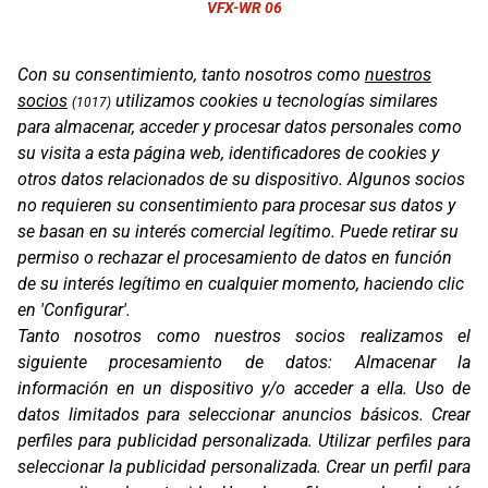
VFX-WR 06
Con su consentimiento, tanto nosotros como
nuestros
socios
utilizamos cookies u tecnologías similares
(1017)
para almacenar, acceder y procesar datos personales como
su visita a esta página web, identificadores de cookies y
otros datos relacionados de su dispositivo. Algunos socios
no requieren su consentimiento para procesar sus datos y
se basan en su interés comercial legítimo. Puede retirar su
permiso o rechazar el procesamiento de datos en función
Oficinas
de su interés legítimo en cualquier momento, haciendo clic
C/ Coneixement 5, 08850
en 'Configurar'.
Gavà (Barcelona)
Tanto nosotros como nuestros socios realizamos el
siguiente procesamiento de datos:
Almacenar la
Contacto
información en un dispositivo y/o acceder a ella
.
Uso de
T. (+34) 93 638 38 60
datos limitados para seleccionar anuncios básicos
.
Crear
Email:
corver@corver.es
perfiles para publicidad personalizada
.
Utilizar perfiles para
Marcas
seleccionar la publicidad personalizada
.
Crear un perfil para
Productos