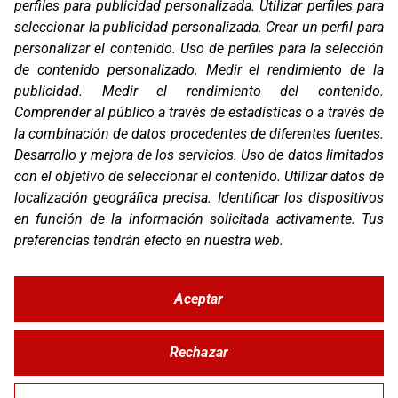
perfiles para publicidad personalizada
.
Utilizar perfiles para
Marcas
seleccionar la publicidad personalizada
.
Crear un perfil para
Productos
personalizar el contenido
.
Uso de perfiles para la selección
Compañía
de contenido personalizado
.
Medir el rendimiento de la
Blog
publicidad
.
Medir el rendimiento del contenido
.
Contacto
Comprender al público a través de estadísticas o a través de
FAQ
la combinación de datos procedentes de diferentes fuentes
.
Canal Ético
Desarrollo y mejora de los servicios
.
Uso de datos limitados
Zona Clientes
con el objetivo de seleccionar el contenido
.
Utilizar datos de
localización geográfica precisa
.
Identificar los dispositivos
Síguenos
en función de la información solicitada activamente
.
Tus
preferencias tendrán efecto en nuestra web.
Aceptar
© Copyright 2026 Corver.es
Mapa Web
Developed
byMOTTO
Rechazar
Aviso Legal