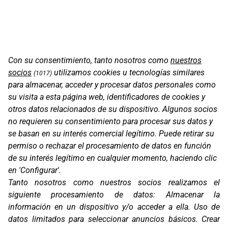
Con su consentimiento, tanto nosotros como
nuestros
socios
utilizamos cookies u tecnologías similares
(1017)
para almacenar, acceder y procesar datos personales como
su visita a esta página web, identificadores de cookies y
otros datos relacionados de su dispositivo. Algunos socios
no requieren su consentimiento para procesar sus datos y
se basan en su interés comercial legítimo. Puede retirar su
permiso o rechazar el procesamiento de datos en función
Oficinas
de su interés legítimo en cualquier momento, haciendo clic
C/ Coneixement 5, 08850
en 'Configurar'.
Gavà (Barcelona)
Tanto nosotros como nuestros socios realizamos el
siguiente procesamiento de datos:
Almacenar la
Contacto
información en un dispositivo y/o acceder a ella
.
Uso de
T. (+34) 93 638 38 60
datos limitados para seleccionar anuncios básicos
.
Crear
Email:
corver@corver.es