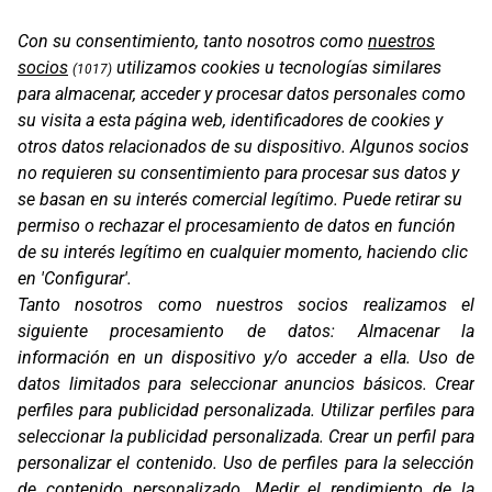
BACK PROTECTOR
Con su consentimiento, tanto nosotros como
nuestros
socios
utilizamos cookies u tecnologías similares
(1017)
para almacenar, acceder y procesar datos personales como
su visita a esta página web, identificadores de cookies y
otros datos relacionados de su dispositivo. Algunos socios
no requieren su consentimiento para procesar sus datos y
se basan en su interés comercial legítimo. Puede retirar su
permiso o rechazar el procesamiento de datos en función
de su interés legítimo en cualquier momento, haciendo clic
en 'Configurar'.
Oficinas
Tanto nosotros como nuestros socios realizamos el
C/ Coneixement 5, 08850
siguiente procesamiento de datos:
Almacenar la
Gavà (Barcelona)
información en un dispositivo y/o acceder a ella
.
Uso de
Contacto
datos limitados para seleccionar anuncios básicos
.
Crear
T. (+34) 93 638 38 60
perfiles para publicidad personalizada
.
Utilizar perfiles para
Email:
corver@corver.es
seleccionar la publicidad personalizada
.
Crear un perfil para
personalizar el contenido
.
Uso de perfiles para la selección
Marcas
de contenido personalizado
.
Medir el rendimiento de la
Productos