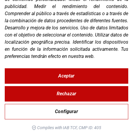
publicidad
.
Medir el rendimiento del contenido
.
Compañía
Comprender al público a través de estadísticas o a través de
Blog
Contacto
la combinación de datos procedentes de diferentes fuentes
.
FAQ
Desarrollo y mejora de los servicios
.
Uso de datos limitados
Canal Ético
con el objetivo de seleccionar el contenido
.
Utilizar datos de
localización geográfica precisa
.
Identificar los dispositivos
Zona Clientes
en función de la información solicitada activamente
.
Tus
Síguenos
preferencias tendrán efecto en nuestra web.
Aceptar
© Copyright 2026 Corver.es
Mapa Web
Rechazar
Developed
byMOTTO
Configurar
Aviso Legal
Complies with IAB TCF, CMP ID: 405
Política de Privacidad y Cookies