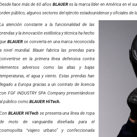
Desde hace más de 60 años
BLAUER
es la marca líder en América en el su
orden público, algunos sectores del ejército estadounidense y oficiales de
La atención constante a la funcionalidad de las
prendas y la innovación estilística y técnica ha hecho
que
BLAUER
se convierta en una marca reconocida
a nivel mundial. Blauer fabrica las prendas para
convertirse en la primera línea defensiva contra
elementos adversos como las altas y bajas
temperaturas, el agua y viento. Estas prendas han
llegado a Europa gracias a un contrato de licencia
con FGF INDUSTRY SPA Company presentándose
al público como
BLAUER HiTech.
Con
BLAUER HiTech
se presenta una línea de ropa
de moto de vanguardia diseñada para el
cosmopolita “viajero urbano” y confeccionada