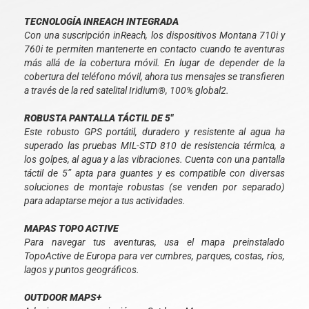
TECNOLOGÍA INREACH INTEGRADA
Con una suscripción inReach, los dispositivos Montana 710i y
760i te permiten mantenerte en contacto cuando te aventuras
más allá de la cobertura móvil. En lugar de depender de la
cobertura del teléfono móvil, ahora tus mensajes se transfieren
a través de la red satelital Iridium®, 100% global2.
ROBUSTA PANTALLA TÁCTIL DE 5"
Este robusto GPS portátil, duradero y resistente al agua ha
superado las pruebas MIL-STD 810 de resistencia térmica, a
los golpes, al agua y a las vibraciones. Cuenta con una pantalla
táctil de 5” apta para guantes y es compatible con diversas
soluciones de montaje robustas (se venden por separado)
para adaptarse mejor a tus actividades.
MAPAS TOPO ACTIVE
Para navegar tus aventuras, usa el mapa preinstalado
TopoActive de Europa para ver cumbres, parques, costas, ríos,
lagos y puntos geográficos.
OUTDOOR MAPS+