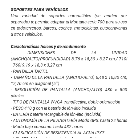
SOPORTES PARA VEHÍCULOS
Una variedad de soportes compatibles (se venden por
separado) te permite adaptar tu Montana serie 700 para su uso
en todoterrenos, barcos, coches, motocicletas, autocaravanas
u otros vehículos.
Características físicas y de rendimiento
- DIMENSIONES DE LA UNIDAD
(ANCHO/ALTO/PROFUNDIDAD) 8.76 x 18,30 x 3,27 cm / 710i
- 760i 9,19 x 18,3 x 3,27 cm
- PANTALLA TÁCTIL
- TAMAÑO DE LA PANTALLA (ANCHO/ALTO) 6,48 x 10,80 cm;
12,70 cm en diagonal (5"")
- RESOLUCIÓN DE PANTALLA (ANCHO/ALTO) 480 x 800
píxeles
- TIPO DE PANTALLA WVGA transflectiva, doble orientación
- PESO 410 g con la batería de ión-litio incluida
- BATERÍA batería recargable de ión-litio (incluida)
- AUTONOMÍA DE LA PILA/BATERÍA Modo GPS: hasta 24 horas
- Modo bajo consumo: hasta 432 horas
- CLASIFICACIÓN DE RESISTENCIA AL AGUA IPX7