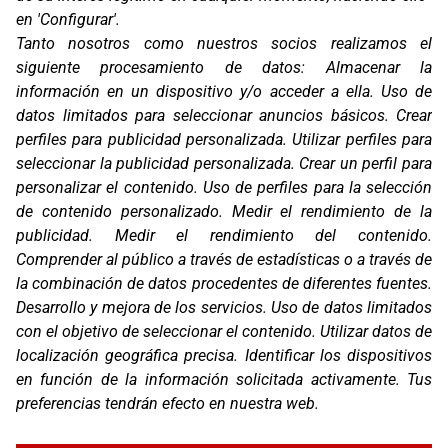
en 'Configurar'.
Oficinas
Tanto nosotros como nuestros socios realizamos el
C/ Coneixement 5, 08850
siguiente procesamiento de datos:
Almacenar la
Gavà (Barcelona)
información en un dispositivo y/o acceder a ella
.
Uso de
Contacto
datos limitados para seleccionar anuncios básicos
.
Crear
T. (+34) 93 638 38 60
perfiles para publicidad personalizada
.
Utilizar perfiles para
Email:
corver@corver.es
seleccionar la publicidad personalizada
.
Crear un perfil para
personalizar el contenido
.
Uso de perfiles para la selección
Marcas
de contenido personalizado
.
Medir el rendimiento de la
Productos
publicidad
.
Medir el rendimiento del contenido
.
Compañía
Comprender al público a través de estadísticas o a través de
Blog
Contacto
la combinación de datos procedentes de diferentes fuentes
.
FAQ
Desarrollo y mejora de los servicios
.
Uso de datos limitados
Canal Ético
con el objetivo de seleccionar el contenido
.
Utilizar datos de
localización geográfica precisa
.
Identificar los dispositivos
Zona Clientes
en función de la información solicitada activamente
.
Tus
Síguenos
preferencias tendrán efecto en nuestra web.