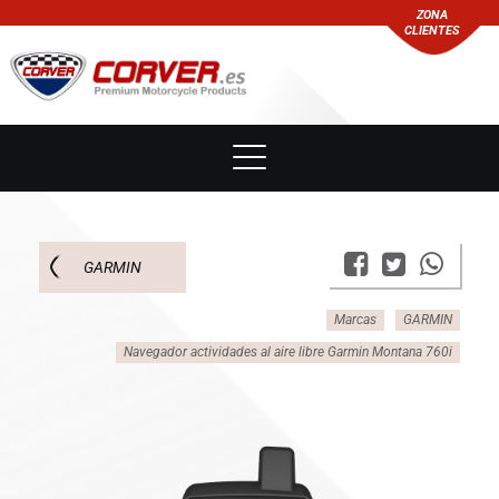
ZONA
CLIENTES
GARMIN
Marcas
GARMIN
Navegador actividades al aire libre Garmin Montana 760i