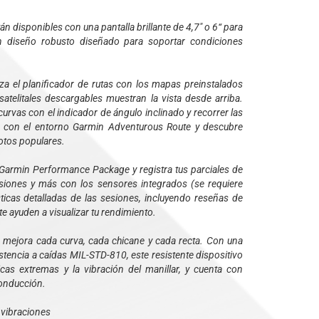
án disponibles con una pantalla brillante de 4,7" o 6“ para
n diseño robusto diseñado para soportar condiciones
a el planificador de rutas con los mapas preinstalados
atelitales descargables muestran la vista desde arriba.
curvas con el indicador de ángulo inclinado y recorrer las
s con el entorno Garmin Adventurous Route y descubre
otos populares.
 Garmin Performance Package y registra tus parciales de
esiones y más con los sensores integrados (se requiere
sticas detalladas de las sesiones, incluyendo reseñas de
te ayuden a visualizar tu rendimiento.
3 mejora cada curva, cada chicane y cada recta. Con una
istencia a caídas MIL-STD-810, este resistente dispositivo
as extremas y la vibración del manillar, y cuenta con
conducción.
s vibraciones