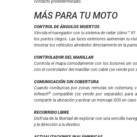
contacto predeterminado.
MÁS PARA TU MOTO
CONTROL DE ÁNGULOS MUERTOS
Vincula el navegador con tu sistema de radar zūmo™ R1 (
los puntos ciegos. Las luces exteriores aumentan tu visi
mostrar los vehículos alrededor directamente en la panta
CONTROLADOR DEL MANILLAR
Controla el mapa cómodamente con los botones sin solta
con el controlador del manillar con cable (se vende por
COMUNICACIÓN SIN COBERTURA
Cuando conduzcas por zonas remotas sin cobertura, vin
®
inReach
compatible (se vende por separado) para ac
compartir la ubicación y activar un mensaje SOS en cas
RECORRIDO LIBRE
Disfruta de la libertad de explorar con una sencilla nave
y la dirección a tu destino.
ACTUALIZACIONES INALÁMBRICAS