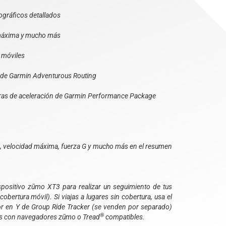
ográficos detallados
d máxima y mucho más
a móviles
ón de Garmin Adventurous Routing
reras de aceleración de Garmin Performance Package
n, velocidad máxima, fuerza G y mucho más en el resumen
ispositivo zūmo XT3 para realizar un seguimiento de tus
bertura móvil). Si viajas a lugares sin cobertura, usa el
or en Y de Group Ride Tracker (se venden por separado)
®
dos con navegadores zūmo o Tread
compatibles.