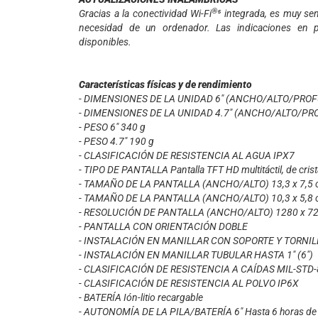
®
Gracias a la conectividad Wi-Fi
⁵ integrada, es muy se
necesidad de un ordenador. Las indicaciones en p
disponibles.
Características físicas y de rendimiento
- DIMENSIONES DE LA UNIDAD 6" (ANCHO/ALTO/PROFU
- DIMENSIONES DE LA UNIDAD 4.7" (ANCHO/ALTO/PROF
- PESO 6" 340 g
- PESO 4.7" 190 g
- CLASIFICACIÓN DE RESISTENCIA AL AGUA IPX7
- TIPO DE PANTALLA Pantalla TFT HD multitáctil, de crista
- TAMAÑO DE LA PANTALLA (ANCHO/ALTO) 13,3 x 7,5 cm
- TAMAÑO DE LA PANTALLA (ANCHO/ALTO) 10,3 x 5,8 cm
- RESOLUCIÓN DE PANTALLA (ANCHO/ALTO) 1280 x 720
- PANTALLA CON ORIENTACIÓN DOBLE
- INSTALACIÓN EN MANILLAR CON SOPORTE Y TORNILL
- INSTALACIÓN EN MANILLAR TUBULAR HASTA 1" (6")
- CLASIFICACIÓN DE RESISTENCIA A CAÍDAS MIL-STD
- CLASIFICACIÓN DE RESISTENCIA AL POLVO IP6X
- BATERÍA Ión-litio recargable
- AUTONOMÍA DE LA PILA/BATERÍA 6" Hasta 6 horas de du