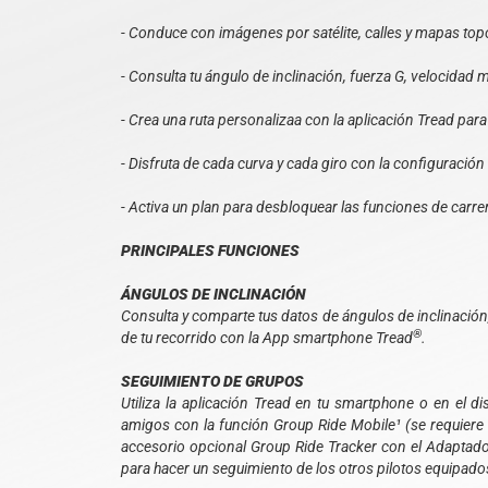
- Conduce con imágenes por satélite, calles y mapas top
- Consulta tu ángulo de inclinación, fuerza G, velocida
- Crea una ruta personalizaa con la aplicación Tread par
- Disfruta de cada curva y cada giro con la configuraci
- Activa un plan para desbloquear las funciones de car
PRINCIPALES FUNCIONES
ÁNGULOS DE INCLINACIÓN
Consulta y comparte tus datos de ángulos de inclinació
®
de tu recorrido con la App smartphone Tread
.
SEGUIMIENTO DE GRUPOS
Utiliza la aplicación Tread en tu smartphone o en el d
amigos con la función Group Ride Mobile¹ (se requiere co
accesorio opcional Group Ride Tracker con el Adaptad
para hacer un seguimiento de los otros pilotos equipa