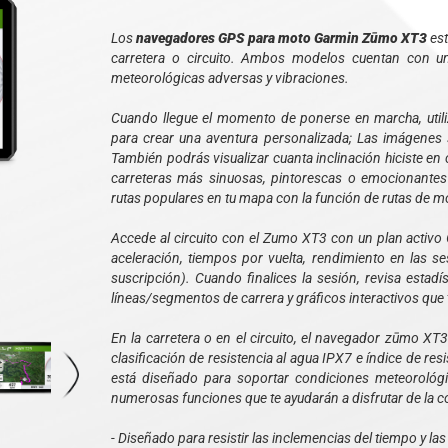
Los
navegadores GPS para moto Garmin Zūmo XT3
est
carretera o circuito. Ambos modelos cuentan con u
meteorológicas adversas y vibraciones.
Cuando llegue el momento de ponerse en marcha, utiliz
para crear una aventura personalizada; Las imágenes s
También podrás visualizar cuanta inclinación hiciste en 
carreteras más sinuosas, pintorescas o emocionante
rutas populares en tu mapa con la función de rutas de m
Accede al circuito con el Zumo XT3 con un plan activo
aceleración, tiempos por vuelta, rendimiento en las s
suscripción). Cuando finalices la sesión, revisa estadí
líneas/segmentos de carrera y gráficos interactivos que 
En la carretera o en el circuito, el navegador zūmo XT
clasificación de resistencia al agua IPX7 e índice de res
está diseñado para soportar condiciones meteorológic
numerosas funciones que te ayudarán a disfrutar de la 
- Diseñado para resistir las inclemencias del tiempo y la