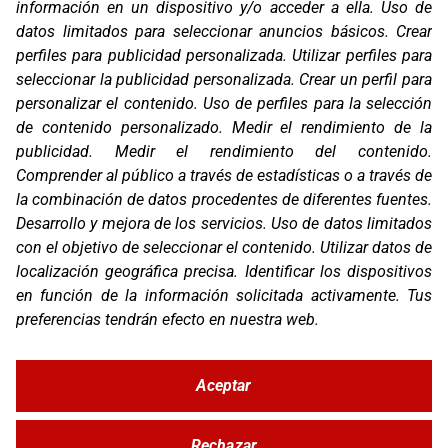
Contacto
información en un dispositivo y/o acceder a ella
.
Uso de
T. (+34) 93 638 38 60
datos limitados para seleccionar anuncios básicos
.
Crear
Email:
corver@corver.es
perfiles para publicidad personalizada
.
Utilizar perfiles para
seleccionar la publicidad personalizada
.
Crear un perfil para
Marcas
personalizar el contenido
.
Uso de perfiles para la selección
Productos
de contenido personalizado
.
Medir el rendimiento de la
Compañía
publicidad
.
Medir el rendimiento del contenido
.
Blog
Contacto
Comprender al público a través de estadísticas o a través de
FAQ
la combinación de datos procedentes de diferentes fuentes
.
Canal Ético
Desarrollo y mejora de los servicios
.
Uso de datos limitados
con el objetivo de seleccionar el contenido
.
Utilizar datos de
Zona Clientes
localización geográfica precisa
.
Identificar los dispositivos
Síguenos
en función de la información solicitada activamente
.
Tus
preferencias tendrán efecto en nuestra web.
Aceptar
© Copyright 2026 Corver.es
Mapa Web
Rechazar