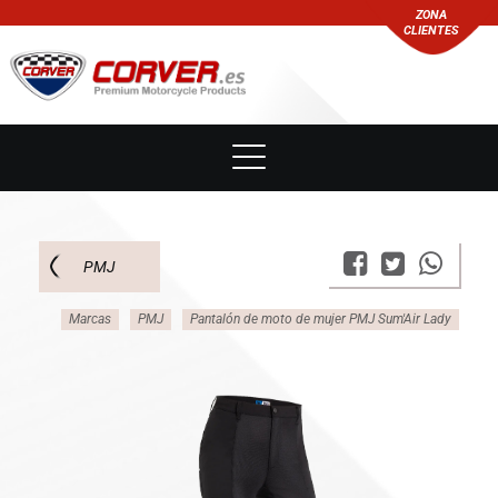
ZONA
CLIENTES
PMJ
Marcas
PMJ
Pantalón de moto de mujer PMJ Sum'Air Lady