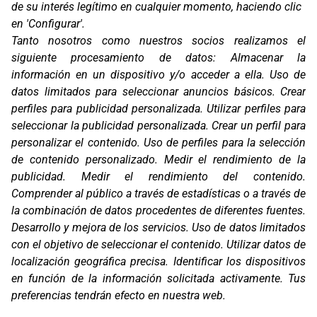
de su interés legítimo en cualquier momento, haciendo clic
en 'Configurar'.
Oficinas
Tanto nosotros como nuestros socios realizamos el
C/ Coneixement 5, 08850
siguiente procesamiento de datos:
Almacenar la
Gavà (Barcelona)
información en un dispositivo y/o acceder a ella
.
Uso de
Contacto
datos limitados para seleccionar anuncios básicos
.
Crear
T. (+34) 93 638 38 60
perfiles para publicidad personalizada
.
Utilizar perfiles para
Email:
corver@corver.es
seleccionar la publicidad personalizada
.
Crear un perfil para
personalizar el contenido
.
Uso de perfiles para la selección
Marcas
de contenido personalizado
.
Medir el rendimiento de la
Productos
publicidad
.
Medir el rendimiento del contenido
.
Compañía
Comprender al público a través de estadísticas o a través de
Blog
Contacto
la combinación de datos procedentes de diferentes fuentes
.
FAQ
Desarrollo y mejora de los servicios
.
Uso de datos limitados
Canal Ético
con el objetivo de seleccionar el contenido
.
Utilizar datos de
localización geográfica precisa
.
Identificar los dispositivos
Zona Clientes
en función de la información solicitada activamente
.
Tus
Síguenos
preferencias tendrán efecto en nuestra web.