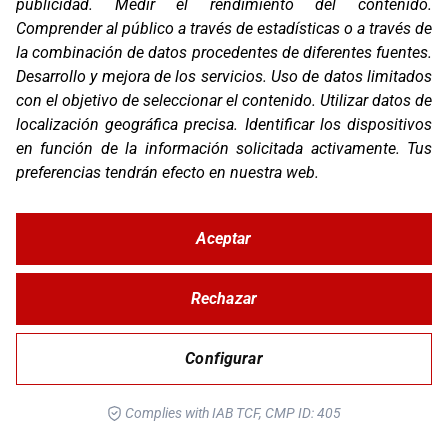
publicidad
.
Medir el rendimiento del contenido
.
Compañía
Comprender al público a través de estadísticas o a través de
Blog
Contacto
la combinación de datos procedentes de diferentes fuentes
.
FAQ
Desarrollo y mejora de los servicios
.
Uso de datos limitados
Canal Ético
con el objetivo de seleccionar el contenido
.
Utilizar datos de
localización geográfica precisa
.
Identificar los dispositivos
Zona Clientes
en función de la información solicitada activamente
.
Tus
Síguenos
preferencias tendrán efecto en nuestra web.
Aceptar
© Copyright 2026 Corver.es
Mapa Web
Rechazar
Developed
byMOTTO
Configurar
Aviso Legal
Complies with IAB TCF, CMP ID: 405
Política de Privacidad y Cookies