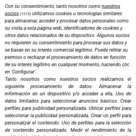
Con su consentimiento, tanto nosotros como
nuestros
socios
utilizamos cookies u tecnologías similares
(1019)
para almacenar, acceder y procesar datos personales como
su visita a esta página web, identificadores de cookies y
otros datos relacionados de su dispositivo. Algunos socios
no requieren su consentimiento para procesar sus datos y
se basan en su interés comercial legítimo. Puede retirar su
permiso o rechazar el procesamiento de datos en función
de su interés legítimo en cualquier momento, haciendo clic
en 'Configurar'.
Oficinas
Tanto nosotros como nuestros socios realizamos el
C/ Coneixement 5, 08850
siguiente procesamiento de datos:
Almacenar la
Gavà (Barcelona)
información en un dispositivo y/o acceder a ella
.
Uso de
Contacto
datos limitados para seleccionar anuncios básicos
.
Crear
T. (+34) 93 638 38 60
perfiles para publicidad personalizada
.
Utilizar perfiles para
Email:
corver@corver.es
seleccionar la publicidad personalizada
.
Crear un perfil para
personalizar el contenido
.
Uso de perfiles para la selección
Marcas
de contenido personalizado
.
Medir el rendimiento de la
Productos