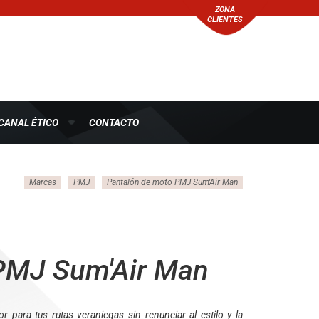
ZONA
CLIENTES
CANAL ÉTICO
CONTACTO
Marcas
PMJ
Pantalón de moto PMJ Sum'Air Man
PMJ Sum'Air Man
r para tus rutas veraniegas sin renunciar al estilo y la