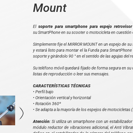
Mount
El
soporte para smartphone para espejo retrovis
su SmartPhone en su scooter o motocicleta en cuestión
Simplemente fije el MIRROR MOUNT en un espejo de su sc
y estará listo para montar el la Funda para SmartPho
soporte y girándolo 90 ° en el sentido de las agujas del re
Su teléfono móvil quedará fijado de forma segura en su 
listas de reproducción o leer sus mensajes.
CARACTERÍSTICAS TÉCNICAS
• Perfil bajo
• Orientación vertical y horizontal
• Rotación 360º
• Se adapta a la mayoría de los espejos de motocicletas
Atención
: Si utiliza un smartphone con un estabiliza
módulo reductor de vibraciones adicional, el Anti Vibra