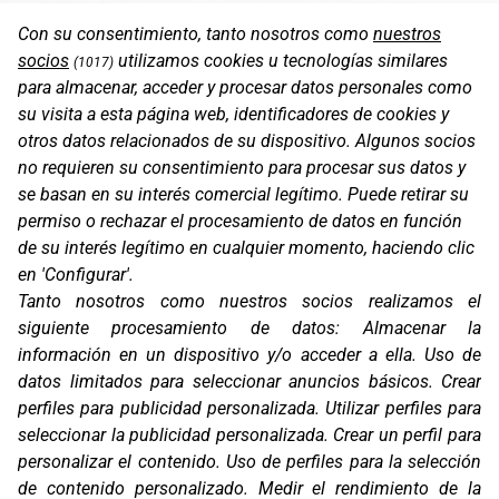
Con su consentimiento, tanto nosotros como
nuestros
socios
utilizamos cookies u tecnologías similares
(1017)
para almacenar, acceder y procesar datos personales como
su visita a esta página web, identificadores de cookies y
otros datos relacionados de su dispositivo. Algunos socios
no requieren su consentimiento para procesar sus datos y
se basan en su interés comercial legítimo. Puede retirar su
permiso o rechazar el procesamiento de datos en función
de su interés legítimo en cualquier momento, haciendo clic
en 'Configurar'.
Oficinas
Tanto nosotros como nuestros socios realizamos el
C/ Coneixement 5, 08850
siguiente procesamiento de datos:
Almacenar la
Gavà (Barcelona)
información en un dispositivo y/o acceder a ella
.
Uso de
Contacto
datos limitados para seleccionar anuncios básicos
.
Crear
T. (+34) 93 638 38 60
perfiles para publicidad personalizada
.
Utilizar perfiles para
Email:
corver@corver.es
seleccionar la publicidad personalizada
.
Crear un perfil para
personalizar el contenido
.
Uso de perfiles para la selección
Marcas
de contenido personalizado
.
Medir el rendimiento de la
Productos