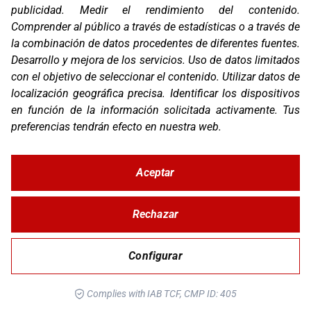
publicidad
.
Medir el rendimiento del contenido
.
Compañía
Comprender al público a través de estadísticas o a través de
Blog
Contacto
la combinación de datos procedentes de diferentes fuentes
.
FAQ
Desarrollo y mejora de los servicios
.
Uso de datos limitados
Canal Ético
con el objetivo de seleccionar el contenido
.
Utilizar datos de
localización geográfica precisa
.
Identificar los dispositivos
Zona Clientes
en función de la información solicitada activamente
.
Tus
Síguenos
preferencias tendrán efecto en nuestra web.
Aceptar
© Copyright 2026 Corver.es
Mapa Web
Rechazar
Developed
byMOTTO
Configurar
Aviso Legal
Complies with IAB TCF, CMP ID: 405
Política de Privacidad y Cookies