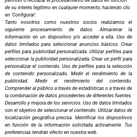
permiso o rechazar el procesamiento de datos en función
de su interés legítimo en cualquier momento, haciendo clic
en 'Configurar'.
Oficinas
Tanto nosotros como nuestros socios realizamos el
C/ Coneixement 5, 08850
siguiente procesamiento de datos:
Almacenar la
Gavà (Barcelona)
información en un dispositivo y/o acceder a ella
.
Uso de
Contacto
datos limitados para seleccionar anuncios básicos
.
Crear
T. (+34) 93 638 38 60
perfiles para publicidad personalizada
.
Utilizar perfiles para
Email:
corver@corver.es
seleccionar la publicidad personalizada
.
Crear un perfil para
personalizar el contenido
.
Uso de perfiles para la selección
Marcas
de contenido personalizado
.
Medir el rendimiento de la
Productos
publicidad
.
Medir el rendimiento del contenido
.
Compañía
Comprender al público a través de estadísticas o a través de
Blog
la combinación de datos procedentes de diferentes fuentes
.
Contacto
FAQ
Desarrollo y mejora de los servicios
.
Uso de datos limitados
Canal Ético
con el objetivo de seleccionar el contenido
.
Utilizar datos de
localización geográfica precisa
.
Identificar los dispositivos
Zona Clientes
en función de la información solicitada activamente
.
Tus
Síguenos
preferencias tendrán efecto en nuestra web.