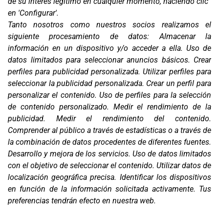
de su interés legítimo en cualquier momento, haciendo clic
en 'Configurar'.
Oficinas
Tanto nosotros como nuestros socios realizamos el
C/ Coneixement 5, 08850
siguiente procesamiento de datos:
Almacenar la
Gavà (Barcelona)
información en un dispositivo y/o acceder a ella
.
Uso de
Contacto
datos limitados para seleccionar anuncios básicos
.
Crear
T. (+34) 93 638 38 60
perfiles para publicidad personalizada
.
Utilizar perfiles para
Email:
corver@corver.es
seleccionar la publicidad personalizada
.
Crear un perfil para
personalizar el contenido
.
Uso de perfiles para la selección
Marcas
de contenido personalizado
.
Medir el rendimiento de la
Productos
publicidad
.
Medir el rendimiento del contenido
.
Compañía
Comprender al público a través de estadísticas o a través de
Blog
Contacto
la combinación de datos procedentes de diferentes fuentes
.
FAQ
Desarrollo y mejora de los servicios
.
Uso de datos limitados
Canal Ético
con el objetivo de seleccionar el contenido
.
Utilizar datos de
localización geográfica precisa
.
Identificar los dispositivos
Zona Clientes
en función de la información solicitada activamente
.
Tus
Síguenos
preferencias tendrán efecto en nuestra web.