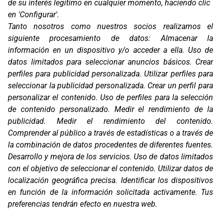
de su interés legítimo en cualquier momento, haciendo clic
en 'Configurar'.
Oficinas
Tanto nosotros como nuestros socios realizamos el
C/ Coneixement 5, 08850
siguiente procesamiento de datos:
Almacenar la
Gavà (Barcelona)
información en un dispositivo y/o acceder a ella
.
Uso de
Contacto
datos limitados para seleccionar anuncios básicos
.
Crear
T. (+34) 93 638 38 60
perfiles para publicidad personalizada
.
Utilizar perfiles para
Email:
corver@corver.es
seleccionar la publicidad personalizada
.
Crear un perfil para
personalizar el contenido
.
Uso de perfiles para la selección
Marcas
de contenido personalizado
.
Medir el rendimiento de la
Productos
publicidad
.
Medir el rendimiento del contenido
.
Compañía
Comprender al público a través de estadísticas o a través de
Blog
Contacto
la combinación de datos procedentes de diferentes fuentes
.
FAQ
Desarrollo y mejora de los servicios
.
Uso de datos limitados
Canal Ético
con el objetivo de seleccionar el contenido
.
Utilizar datos de
localización geográfica precisa
.
Identificar los dispositivos
Zona Clientes
en función de la información solicitada activamente
.
Tus
Síguenos
preferencias tendrán efecto en nuestra web.