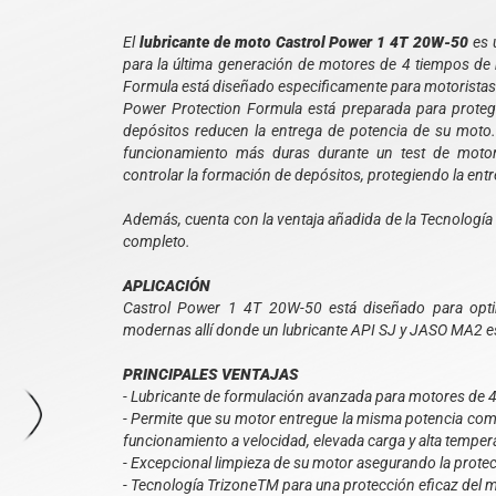
El
lubricante de moto Castrol Power 1 4T 20W-50
es 
para la última generación de motores de 4 tiempos de
Formula está diseñado especificamente para motoristas q
Power Protection Formula está preparada para protege
depósitos reducen la entrega de potencia de su moto.
funcionamiento más duras durante un test de motor
controlar la formación de depósitos, protegiendo la entre
Además, cuenta con la ventaja añadida de la Tecnologí
completo.
APLICACIÓN
Castrol Power 1 4T 20W-50 está diseñado para optim
modernas allí donde un lubricante API SJ y JASO MA2 
PRINCIPALES VENTAJAS
- Lubricante de formulación avanzada para motores de 
- Permite que su motor entregue la misma potencia como
funcionamiento a velocidad, elevada carga y alta temper
- Excepcional limpieza de su motor asegurando la protecc
- Tecnología TrizoneTM para una protección eficaz del 