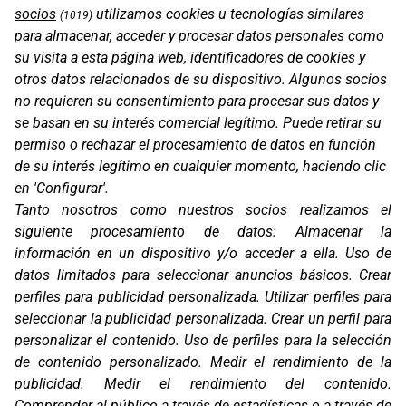
socios
utilizamos cookies u tecnologías similares
(1019)
para almacenar, acceder y procesar datos personales como
su visita a esta página web, identificadores de cookies y
otros datos relacionados de su dispositivo. Algunos socios
no requieren su consentimiento para procesar sus datos y
se basan en su interés comercial legítimo. Puede retirar su
permiso o rechazar el procesamiento de datos en función
de su interés legítimo en cualquier momento, haciendo clic
en 'Configurar'.
Oficinas
Tanto nosotros como nuestros socios realizamos el
C/ Coneixement 5, 08850
siguiente procesamiento de datos:
Almacenar la
Gavà (Barcelona)
información en un dispositivo y/o acceder a ella
.
Uso de
Contacto
datos limitados para seleccionar anuncios básicos
.
Crear
T. (+34) 93 638 38 60
perfiles para publicidad personalizada
.
Utilizar perfiles para
Email:
corver@corver.es
seleccionar la publicidad personalizada
.
Crear un perfil para
personalizar el contenido
.
Uso de perfiles para la selección
Marcas
de contenido personalizado
.
Medir el rendimiento de la
Productos
publicidad
.
Medir el rendimiento del contenido
.
Compañía
Comprender al público a través de estadísticas o a través de
Blog