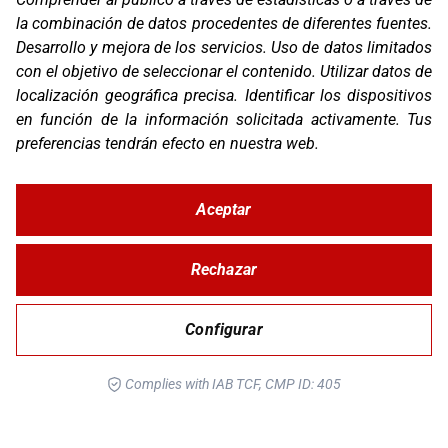
Contacto
la combinación de datos procedentes de diferentes fuentes
.
FAQ
Desarrollo y mejora de los servicios
.
Uso de datos limitados
Canal Ético
con el objetivo de seleccionar el contenido
.
Utilizar datos de
localización geográfica precisa
.
Identificar los dispositivos
Zona Clientes
en función de la información solicitada activamente
.
Tus
Síguenos
preferencias tendrán efecto en nuestra web.
Aceptar
© Copyright 2026 Corver.es
Mapa Web
Rechazar
Developed
byMOTTO
Configurar
Aviso Legal
Complies with IAB TCF, CMP ID: 405
Política de Privacidad y Cookies
Configurar