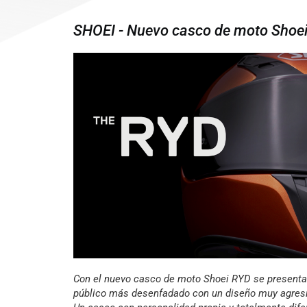
SHOEI - Nuevo casco de moto Shoe
Con el nuevo casco de moto Shoei RYD se presenta
público más desenfadado con un diseño muy agresiv