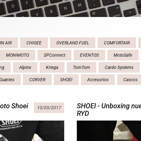
IN AIR
CHIGEE
OVERLAND FUEL
COMFORTAIR
MONIMOTO
SPConnect
EVENTOS
MotoSafe
ing
Alpine
Kriega
TomTom
Cardo Systems
Guantes
CORVER
SHOEI
Accesorios
Cascos
moto Shoei
SHOEI - Unboxing nu
10/03/2017
RYD