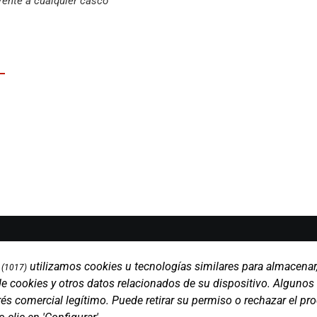
rente a cualquier casco
Marcas
utilizamos cookies u tecnologías similares para almacenar
ment 5, 08850
Productos
(1017)
lona)
Compañía
de cookies y otros datos relacionados de su dispositivo. Algunos
Blog
és comercial legítimo. Puede retirar su permiso o rechazar el p
Contacto