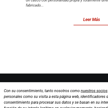
Un casco con personalidad propia y totalmente dife
fabricado...
Leer Más
Oficinas
Con su consentimiento, tanto nosotros como
nuestros socios
C/ Coneixe
Gavà (Barce
personales como su visita a esta página web, identificadores 
consentimiento para procesar sus datos y se basan en su inter
Contacto