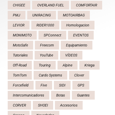
CHIGEE
OVERLAND FUEL
COMFORTAIR
PMJ
UNIRACING
MOTOAIRBAG
LEVIOR
RIDER1000
Homologacion
MONIMOTO
SPConnect
EVENTOS
MotoSafe
Freecom
Equipamiento
Tutoriales
YouTube
VÍDEOS
Off-Road
Touring
Alpine
Kriega
TomTom
Cardo Systems
Clover
Forcefield
Five
SIDI
GPS
Intercomunicadores
Botas
Guantes
CORVER
SHOEI
Accesorios