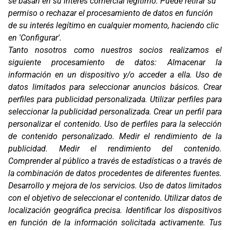
se basan en su interés comercial legítimo. Puede retirar su
permiso o rechazar el procesamiento de datos en función
de su interés legítimo en cualquier momento, haciendo clic
en 'Configurar'.
Oficinas
Tanto nosotros como nuestros socios realizamos el
C/ Coneixement 5, 08850
siguiente procesamiento de datos:
Almacenar la
Gavà (Barcelona)
información en un dispositivo y/o acceder a ella
.
Uso de
Contacto
datos limitados para seleccionar anuncios básicos
.
Crear
T. (+34) 93 638 38 60
perfiles para publicidad personalizada
.
Utilizar perfiles para
Email:
corver@corver.es
seleccionar la publicidad personalizada
.
Crear un perfil para
personalizar el contenido
.
Uso de perfiles para la selección
Marcas
de contenido personalizado
.
Medir el rendimiento de la
Productos
publicidad
.
Medir el rendimiento del contenido
.
Compañía
Comprender al público a través de estadísticas o a través de
Blog
Contacto
la combinación de datos procedentes de diferentes fuentes
.
FAQ
Desarrollo y mejora de los servicios
.
Uso de datos limitados
Canal Ético
con el objetivo de seleccionar el contenido
.
Utilizar datos de
localización geográfica precisa
.
Identificar los dispositivos
Zona Clientes
en función de la información solicitada activamente
.
Tus