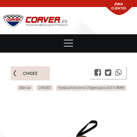
ZONA
CLIENTES
CHIGEE
Marcas
CHIGEE
Funda protectora Chigee para AIO-5 BMW