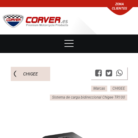
ZONA
CLIENTES
CHIGEE
Marcas
CHIGEE
Sistema de carga bidireccional Chigee TR100