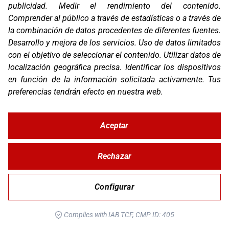
publicidad
.
Medir el rendimiento del contenido
.
Comprender al público a través de estadísticas o a través de
la combinación de datos procedentes de diferentes fuentes
.
Desarrollo y mejora de los servicios
.
Uso de datos limitados
con el objetivo de seleccionar el contenido
.
Utilizar datos de
localización geográfica precisa
.
Identificar los dispositivos
en función de la información solicitada activamente
.
Tus
preferencias tendrán efecto en nuestra web.
CABLE USB-C / IPHONE
Aceptar
Rechazar
Configurar
Complies with IAB TCF, CMP ID: 405