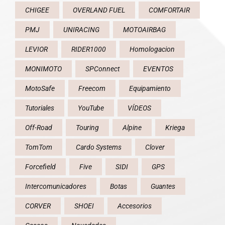
CHIGEE
OVERLAND FUEL
COMFORTAIR
PMJ
UNIRACING
MOTOAIRBAG
LEVIOR
RIDER1000
Homologacion
MONIMOTO
SPConnect
EVENTOS
MotoSafe
Freecom
Equipamiento
Tutoriales
YouTube
VÍDEOS
Off-Road
Touring
Alpine
Kriega
TomTom
Cardo Systems
Clover
Forcefield
Five
SIDI
GPS
Intercomunicadores
Botas
Guantes
CORVER
SHOEI
Accesorios