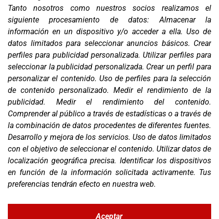
Oficinas
Tanto nosotros como nuestros socios realizamos el
C/ Coneixement 5, 08850
siguiente procesamiento de datos:
Almacenar la
Gavà (Barcelona)
información en un dispositivo y/o acceder a ella
.
Uso de
datos limitados para seleccionar anuncios básicos
.
Crear
Contacto
T. (+34) 93 638 38 60
perfiles para publicidad personalizada
.
Utilizar perfiles para
Email:
corver@corver.es
seleccionar la publicidad personalizada
.
Crear un perfil para
personalizar el contenido
.
Uso de perfiles para la selección
Marcas
de contenido personalizado
.
Medir el rendimiento de la
Productos
publicidad
.
Medir el rendimiento del contenido
.
Compañía
Comprender al público a través de estadísticas o a través de
Blog
la combinación de datos procedentes de diferentes fuentes
.
Contacto
FAQ
Desarrollo y mejora de los servicios
.
Uso de datos limitados
Canal Ético
con el objetivo de seleccionar el contenido
.
Utilizar datos de
localización geográfica precisa
.
Identificar los dispositivos
Zona Clientes
en función de la información solicitada activamente
.
Tus
Síguenos
preferencias tendrán efecto en nuestra web.
Aceptar