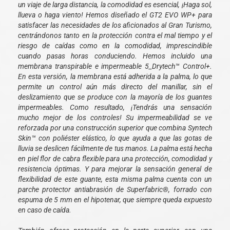
un viaje de larga distancia, la comodidad es esencial, ¡Haga sol,
llueva o haga viento! Hemos diseñado el GT2 EVO WP+ para
satisfacer las necesidades de los aficionados al Gran Turismo,
centrándonos tanto en la protección contra el mal tiempo y el
riesgo de caídas como en la comodidad, imprescindible
cuando pasas horas conduciendo. Hemos incluido una
membrana transpirable e impermeable 5_Drytech™ Control+.
En esta versión, la membrana está adherida a la palma, lo que
permite un control aún más directo del manillar, sin el
deslizamiento que se produce con la mayoría de los guantes
impermeables. Como resultado, ¡Tendrás una sensación
mucho mejor de los controles! Su impermeabilidad se ve
reforzada por una construcción superior que combina Syntech
Skin™ con poliéster elástico, lo que ayuda a que las gotas de
lluvia se deslicen fácilmente de tus manos. La palma está hecha
en piel flor de cabra flexible para una protección, comodidad y
resistencia óptimas. Y para mejorar la sensación general de
flexibilidad de este guante, esta misma palma cuenta con un
parche protector antiabrasión de Superfabric®, forrado con
espuma de 5 mm en el hipotenar, que siempre queda expuesto
en caso de caída.