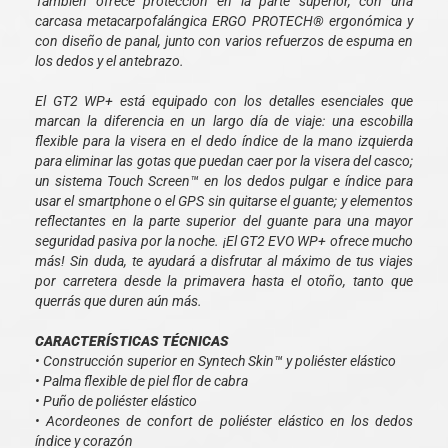
También ofrece protección en la parte superior, con una
carcasa metacarpofalángica ERGO PROTECH® ergonómica y
con diseño de panal, junto con varios refuerzos de espuma en
los dedos y el antebrazo.
El GT2 WP+ está equipado con los detalles esenciales que
marcan la diferencia en un largo día de viaje: una escobilla
flexible para la visera en el dedo índice de la mano izquierda
para eliminar las gotas que puedan caer por la visera del casco;
un sistema Touch Screen™ en los dedos pulgar e índice para
usar el smartphone o el GPS sin quitarse el guante; y elementos
reflectantes en la parte superior del guante para una mayor
seguridad pasiva por la noche. ¡El GT2 EVO WP+ ofrece mucho
más! Sin duda, te ayudará a disfrutar al máximo de tus viajes
por carretera desde la primavera hasta el otoño, tanto que
querrás que duren aún más.
CARACTERÍSTICAS TÉCNICAS
• Construcción superior en Syntech Skin™ y poliéster elástico
• Palma flexible de piel flor de cabra
• Puño de poliéster elástico
• Acordeones de confort de poliéster elástico en los dedos
índice y corazón