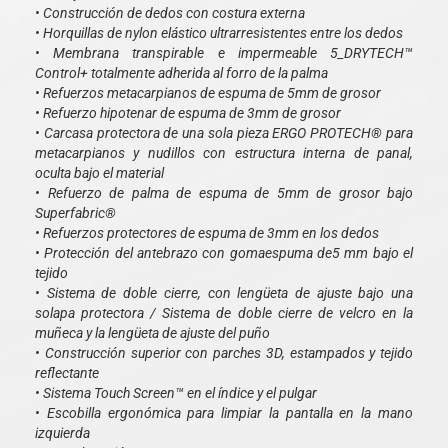
• Construcción de dedos con costura externa
• Horquillas de nylon elástico ultrarresistentes entre los dedos
• Membrana transpirable e impermeable 5_DRYTECH™
Control+ totalmente adherida al forro de la palma
• Refuerzos metacarpianos de espuma de 5mm de grosor
• Refuerzo hipotenar de espuma de 3mm de grosor
• Carcasa protectora de una sola pieza ERGO PROTECH® para
metacarpianos y nudillos con estructura interna de panal,
oculta bajo el material
• Refuerzo de palma de espuma de 5mm de grosor bajo
Superfabric®
• Refuerzos protectores de espuma de 3mm en los dedos
• Protección del antebrazo con gomaespuma de5 mm bajo el
tejido
• Sistema de doble cierre, con lengüeta de ajuste bajo una
solapa protectora / Sistema de doble cierre de velcro en la
muñeca y la lengüeta de ajuste del puño
• Construcción superior con parches 3D, estampados y tejido
reflectante
• Sistema Touch Screen™ en el índice y el pulgar
• Escobilla ergonómica para limpiar la pantalla en la mano
izquierda