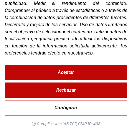
publicidad
.
Medir el rendimiento del contenido
.
Comprender al público a través de estadísticas o a través de
la combinación de datos procedentes de diferentes fuentes
.
Desarrollo y mejora de los servicios
.
Uso de datos limitados
con el objetivo de seleccionar el contenido
.
Utilizar datos de
localización geográfica precisa
.
Identificar los dispositivos
en función de la información solicitada activamente
.
Tus
TFX5 WOMAN
preferencias tendrán efecto en nuestra web.
Aceptar
Rechazar
Configurar
Complies with IAB TCF, CMP ID: 405